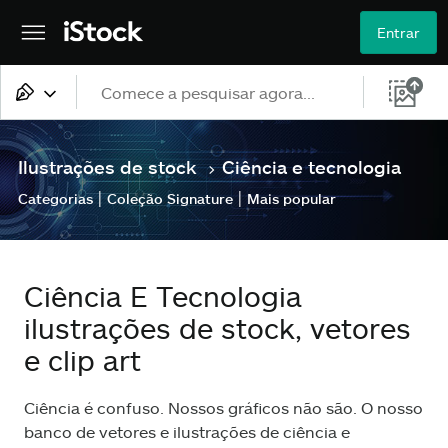
Entrar
Todo o conteúdo
Ilustrações de stock
Ciência e tecnologia
>
Imagens
|
|
Categorias
Coleção Signature
Mais popular
Fotos
Ilustrações
Ciência E Tecnologia
Vetores
ilustrações de stock, vetores
e clip art
Vídeos
Ciência é confuso. Nossos gráficos não são. O nosso
banco de vetores e ilustrações de ciência e