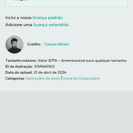
Inclui a nossa
licença padrão
.
Adicione uma
licença estendida
.
Crédito:
Coquet Adrien
Tamanho máximo:
Vetor (EPS) – dimensionável para qualquer tamanho
ID da ilustração:
2149460543
Data do upload:
21 de abril de 2024
Categorias:
Ilustrações de stock
Ícone de Computador