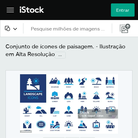
Entrar
Todo o conteúdo
Conjunto de ícones de paisagem. - Ilustração
em Alta Resolução
...
Imagens
Fotos
Ilustrações
Vetores
Vídeos