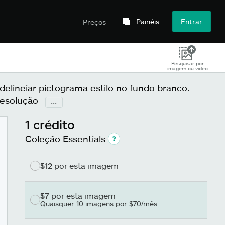
Painéis
Entrar
Preços
Pesquisar por
imagem ou vídeo
elineiar pictograma estilo no fundo branco.
Resolução
...
1 crédito
Coleção Essentials
$12
por esta imagem
$7
por esta imagem
Quaisquer 10 imagens por $70/mês