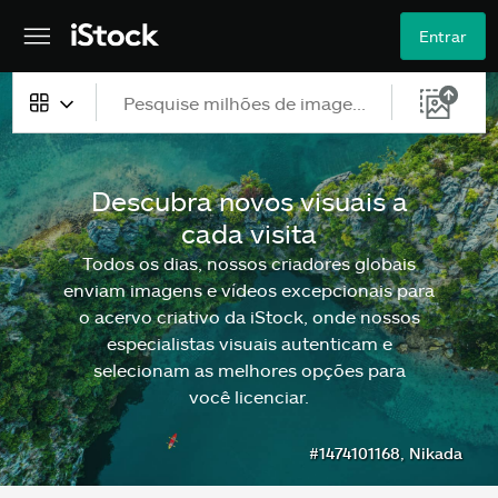
Entrar
Todo o conteúdo
Descubra novos visuais a
Imagens
cada visita
Fotos
Todos os dias, nossos criadores globais
enviam imagens e vídeos excepcionais para
Ilustrações
o acervo criativo da iStock, onde nossos
especialistas visuais autenticam e
Vetores
selecionam as melhores opções para
você licenciar.
Vídeos
#1474101168, Nikada