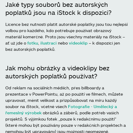
Jaké typy souborů bez autorských
poplatků jsou na iStock k dispozici?
Licence bez nutnosti platit autorské poplatky jsou tou nejlepší
volbou pro každého, kdo potřebuje používat obrazový
materiál komerčně. Proto jsou všechny materiály na iStock –
ať už jde o
fotku
,
ilustraci
nebo
videoklip
– k dispozici jen
bez autorských poplatků.
Jak mohu obrázky a videoklipy bez
autorských poplatků používat?
Od reklam na sociálních médiích, přes billboardy a
prezentace v PowerPointu, až po použití ve filmech, můžete
upravovat, měnit velikost a přizpůsobovat na míru každý
soubor na iStock, včetně všech
Fotografie - Umělecký a
řemeslný výrobek
obrázků a záběrů, podle potřeb vašich
projektů. S výjimkou fotek „pouze k redakčnímu použití“
(které mohou být používány pouze v redakčních projektech a
nemohou být upravovány) jsou možnosti neomezené.