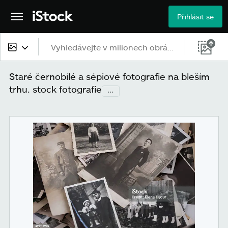
Přihlásit se
Veškerý obsah
Staré černobílé a sépiové fotografie na bleším
trhu. stock fotografie
...
Obrázky
Fotografie
Ilustrace
Vektory
Videa