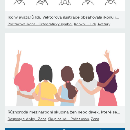
Ikony avatarů lidí. Vektorová ilustrace obsahovala ikonu jako muž,
Počítačová ikona - Ortografický symbol
,
Kdokoli - Lidi
,
Avatary
Různorodá mezinárodní skupina žen nebo dívek, které se objímají...
Dospívající dívky - Žena
,
Skupina lidí - Počet osob
,
Žena