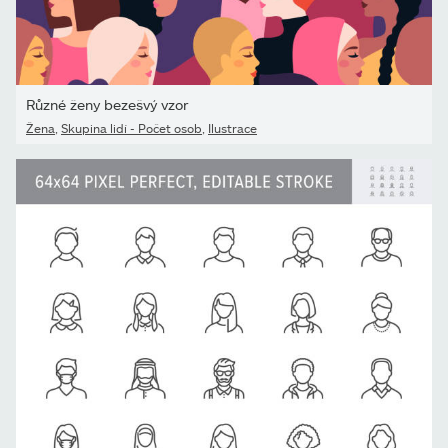
Různé ženy bezešvý vzor
Žena
,
Skupina lidí - Počet osob
,
Ilustrace