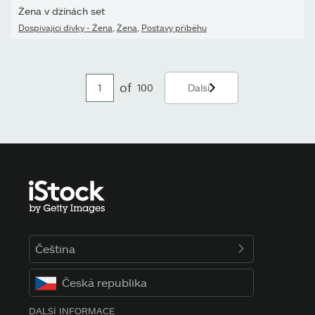
Žena v džínách set
Dospívající dívky - Žena
,
Žena
,
Postavy příběhu
of
100
Další
Čeština
Česká republika
DALŠÍ INFORMACE