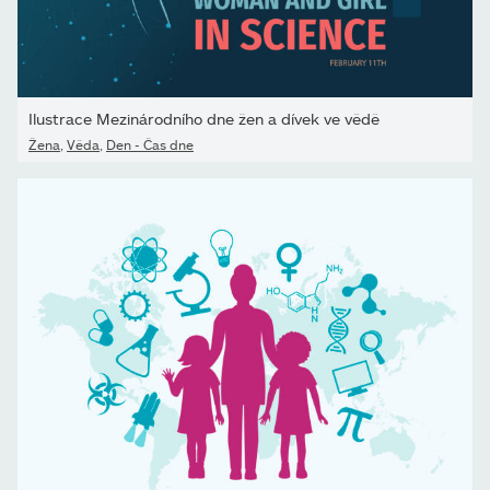
Ilustrace Mezinárodního dne žen a dívek ve vědě
Žena
,
Věda
,
Den - Čas dne