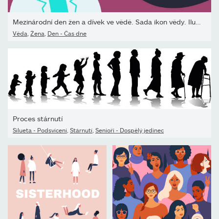
Mezinárodní den žen a dívek ve vědě. Sada ikon vědy. Ilustrace...
Věda
,
Žena
,
Den - Čas dne
Proces stárnutí
Silueta - Podsvícení
,
Stárnutí
,
Senioři - Dospělý jedinec