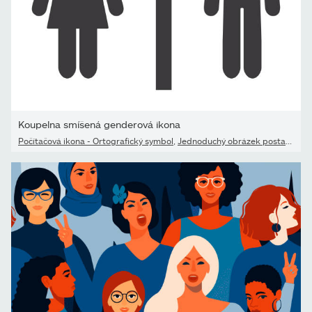
Koupelna smíšená genderová ikona
Počítačová ikona - Ortografický symbol
,
Jednoduchý obrázek postavy
,
Že