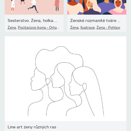
Sesterstvo. Žena, holka. Rovnost. Feminismus. Sada ženských...
Ženské rozmanité tváře různého etnického původu bezproblémového...
Žena
,
Počítačová ikona - Ortografický symbol
Žena
,
Ilustrace
,
Dospívající dívky - Žena
,
Žena - Pohlaví
Line art ženy různých ras