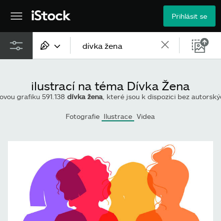
Přihlásit se
Veškerý obsah
ilustrací na téma Dívka Žena
Obrázky
rovou grafiku 591.138
dívka žena
, které jsou k dispozici bez autorských poplatků, nebo zahajte nové vyhl
Fotografie
Fotografie
Ilustrace
Videa
Ilustrace
Vektory
Videa