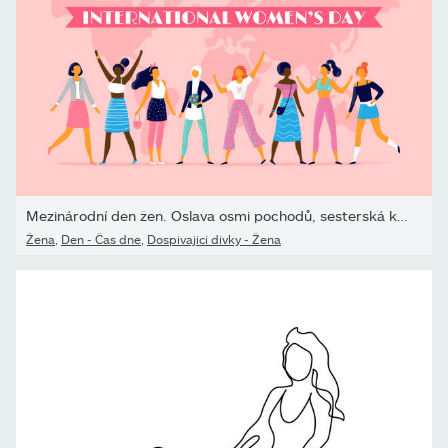
Mezinárodní den žen. Oslava osmi pochodů, sesterská komunita a...
Žena
,
Den - Čas dne
,
Dospívající dívky - Žena