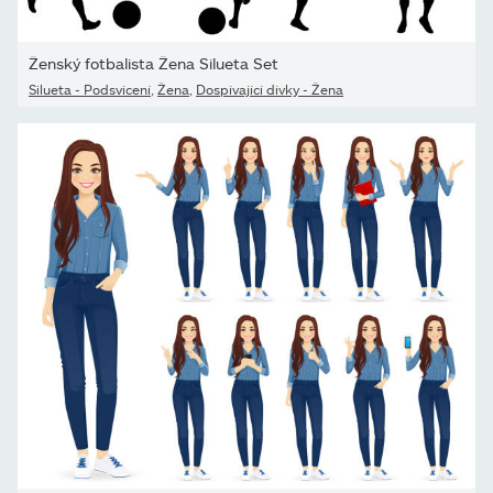
Ženský fotbalista Žena Silueta Set
Silueta - Podsvícení
,
Žena
,
Dospívající dívky - Žena