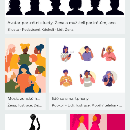
Avatar portrétní siluety. Žena a muž čelí portrétům, anonymní...
Silueta - Podsvícení
,
Kdokoli - Lidi
,
Žena
Měsíc ženské historie. Setkávají se ženy různého věku, národností
lidé se smartphony
Žena
,
Ilustrace
,
Dějiny - Témata
Kdokoli - Lidi
,
Ilustrace
,
Mobilní telefon - Telefon