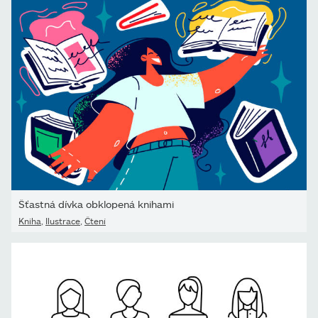
Šťastná dívka obklopená knihami
Kniha
,
Ilustrace
,
Čtení