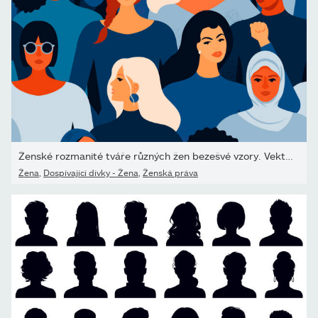
Ženské rozmanité tváře různých žen bezešvé vzory. Vektorový bezešv
Žena
,
Dospívající dívky - Žena
,
Ženská práva