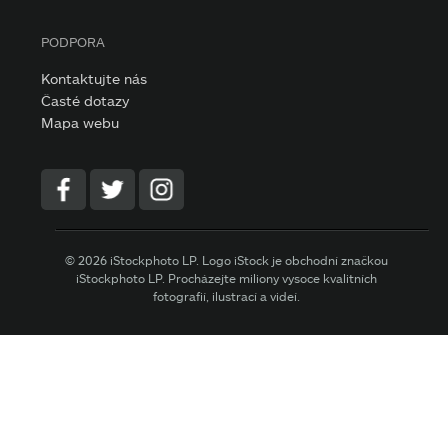
PODPORA
Kontaktujte nás
Časté dotazy
Mapa webu
© 2026 iStockphoto LP. Logo iStock je obchodní značkou
iStockphoto LP. Procházejte miliony vysoce kvalitních
fotografií, ilustrací a videí.