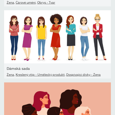
Žena
,
Čárové umění
,
Obrys - Tvar
Dámská sada
Žena
,
Kreslený vtip - Umělecký produkt
,
Dospívající dívky - Žena