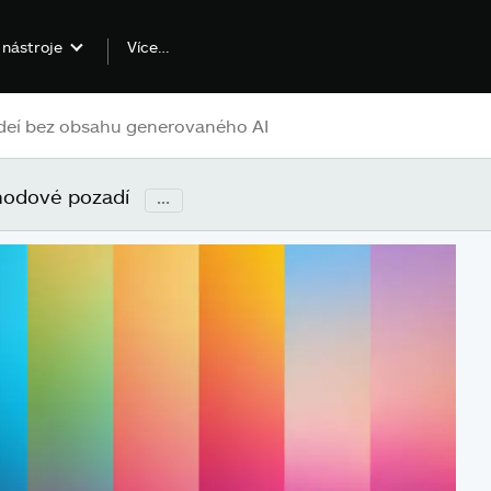
Více…
 nástroje
chodové pozadí
...