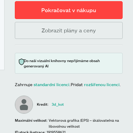
Pokračovat v nákupu
Zobrazit plány a ceny
Do naší vizuální knihovny nepřijímáme obsah
generovaný AI
Zahrnuje
standardní licenci
.
Přidat
rozšířenou licenci
.
Kredit:
3d_kot
Maximální velikost:
Vektorová grafika (EPS) – škálovatelná na
libovolnou velikost
ID stock ilustrace:
1919558621