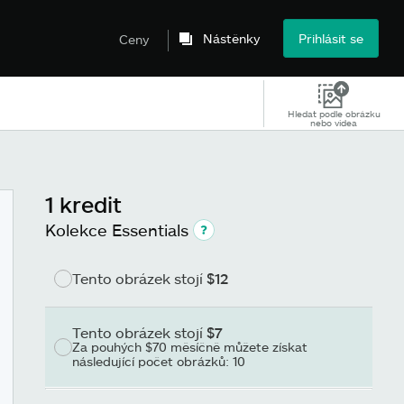
Nástěnky
Přihlásit se
Ceny
Hledat podle obrázku
nebo videa
1 kredit
Kolekce Essentials
Tento obrázek stojí
$12
Tento obrázek stojí
$7
Za pouhých $70 měsíčně můžete získat
následující počet obrázků: 10