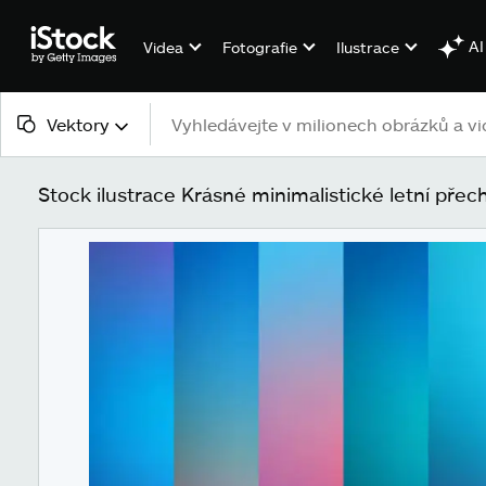
AI
Videa
Fotografie
Ilustrace
Vektory
Veškerý obsah
Stock ilustrace Krásné minimalistické letní pře
Obrázky
Fotografie
Ilustrace
Vektory
Videa