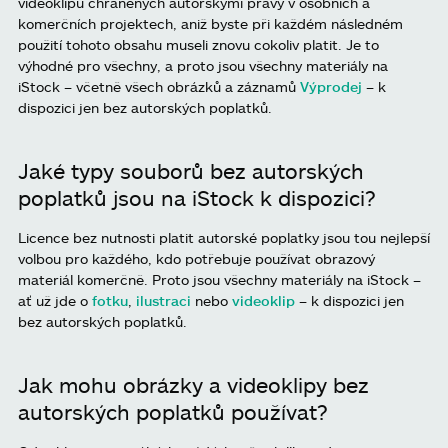
videoklipů chráněných autorskými právy v osobních a
komerčních projektech, aniž byste při každém následném
použití tohoto obsahu museli znovu cokoliv platit. Je to
výhodné pro všechny, a proto jsou všechny materiály na
iStock – včetně všech obrázků a záznamů
Výprodej
– k
dispozici jen bez autorských poplatků.
Jaké typy souborů bez autorských
poplatků jsou na iStock k dispozici?
Licence bez nutnosti platit autorské poplatky jsou tou nejlepší
volbou pro každého, kdo potřebuje používat obrazový
materiál komerčně. Proto jsou všechny materiály na iStock –
ať už jde o
fotku
,
ilustraci
nebo
videoklip
– k dispozici jen
bez autorských poplatků.
Jak mohu obrázky a videoklipy bez
autorských poplatků používat?