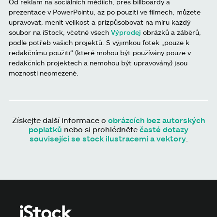
Od reklam na sociálních médiích, přes billboardy a
prezentace v PowerPointu, až po použití ve filmech, můžete
upravovat, měnit velikost a přizpůsobovat na míru každý
soubor na iStock, včetně všech
Výprodej
obrázků a záběrů,
podle potřeb vašich projektů. S výjimkou fotek „pouze k
redakčnímu použití“ (které mohou být používány pouze v
redakčních projektech a nemohou být upravovány) jsou
možnosti neomezené.
Získejte další informace o
obrázcích bez autorských
poplatků
nebo si prohlédněte
časté dotazy
související se stock ilustracemi a vektory
.