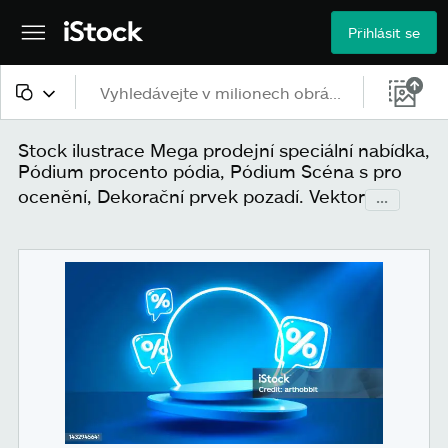
Přihlásit se
Veškerý obsah
Stock ilustrace Mega prodejní speciální nabídka,
Pódium procento pódia, Pódium Scéna s pro
Obrázky
ocenění, Dekorační prvek pozadí. Vektor
...
Fotografie
Ilustrace
Vektory
Videa