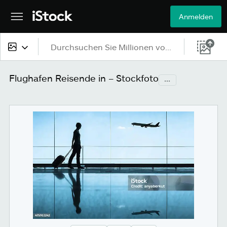
Anmelden
Alle Inhalte
Flughafen Reisende in – Stockfoto
...
Bilder
Fotos
Grafiken
Vektoren
Videos