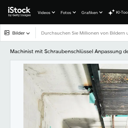
KI-Too
Videos
Fotos
Grafiken
Bilder
Alle Inhalte
Machinist mit Schraubenschlüssel Anpassung d
Bilder
Fotos
Grafiken
Vektoren
Videos