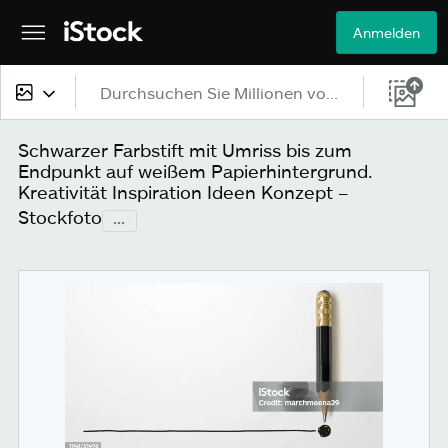
Anmelden
Alle Inhalte
Schwarzer Farbstift mit Umriss bis zum
Endpunkt auf weißem Papierhintergrund.
Bilder
Kreativität Inspiration Ideen Konzept –
Stockfoto
...
Fotos
Grafiken
Vektoren
Videos