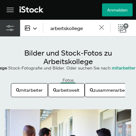
Anmelden
Alle Inhalte
Bilder und Stock-Fotos zu
Bilder
Arbeitskollege
lege
Stock-Fotografie und Bilder. Oder suchen Sie nach
mitarbeiter
Fotos
Fotos
Grafiken
mitarbeiter
arbeitswelt
zusammenarbeit
Vektoren
Videos