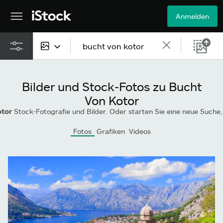
Anmelden
Alle Inhalte
Bilder und Stock-Fotos zu Bucht
Bilder
Von Kotor
otor
Stock-Fotografie und Bilder. Oder starten Sie eine neue Suche, um noch meh
Fotos
Fotos
Grafiken
Videos
Grafiken
Vektoren
Videos