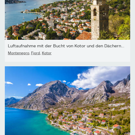
Luftaufnahme mit der Bucht von Kotor und den Dächern der Altstadt.
Montenegro
,
Fjord
,
Kotor