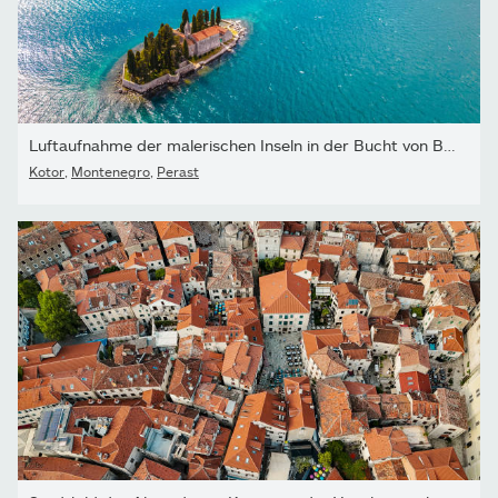
Luftaufnahme der malerischen Inseln in der Bucht von Boka...
Kotor
,
Montenegro
,
Perast