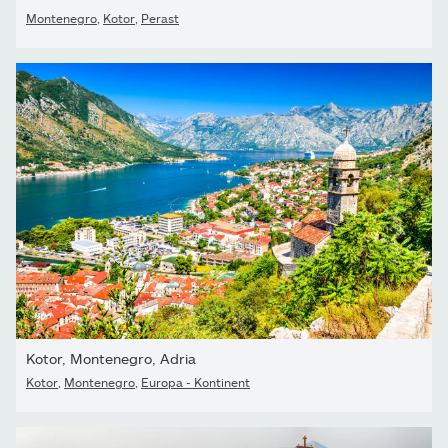
Montenegro
,
Kotor
,
Perast
Kotor, Montenegro, Adria
Kotor
,
Montenegro
,
Europa - Kontinent