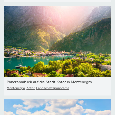
Panoramablick auf die Stadt Kotor in Montenegro
Montenegro
,
Kotor
,
Landschaftspanorama