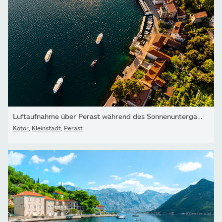
Luftaufnahme über Perast während des Sonnenuntergangs in der...
Kotor
,
Kleinstadt
,
Perast