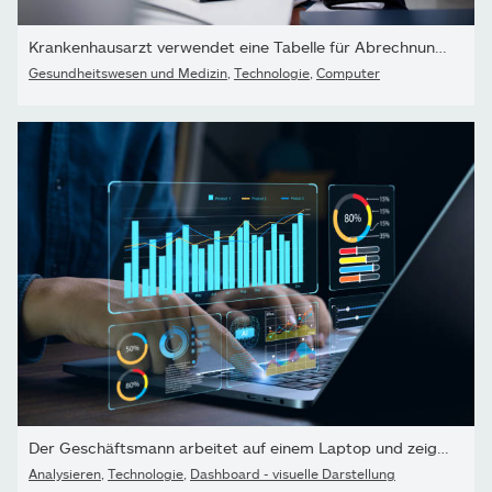
Krankenhausarzt verwendet eine Tabelle für Abrechnungscodes auf...
Gesundheitswesen und Medizin
,
Technologie
,
Computer
Der Geschäftsmann arbeitet auf einem Laptop und zeigt ein...
Analysieren
,
Technologie
,
Dashboard - visuelle Darstellung