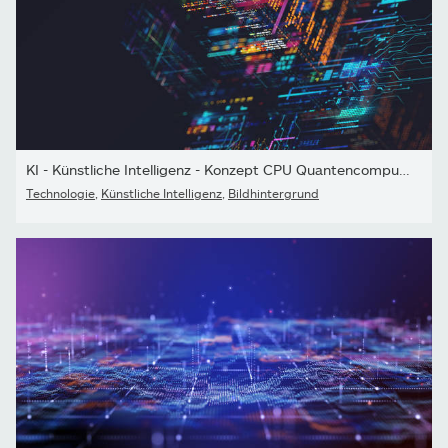
KI - Künstliche Intelligenz - Konzept CPU Quantencomputing....
Technologie
,
Künstliche Intelligenz
,
Bildhintergrund