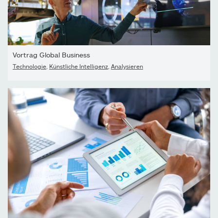
Vortrag Global Business
Technologie
,
Künstliche Intelligenz
,
Analysieren