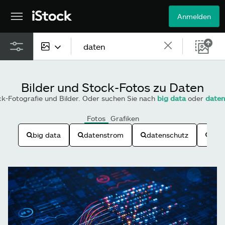
Anmelden
Alle Inhalte
Bilder und Stock-Fotos zu Daten
Bilder
k-Fotografie und Bilder. Oder suchen Sie nach
big data
oder
date
Fotos
Fotos
Grafiken
big data
datenstrom
datenschutz
ser
Grafiken
Vektoren
Videos