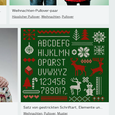
.
Weihnachten-Pullover-paar
Hässlicher Pullover
,
Weihnachten
,
Pullover
Satz von gestrickten Schriftart, Elemente und Grenzen für...
Weihnachten
,
Pullover
,
Muster