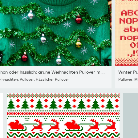
Schön oder hässlich: grüne Weihnachten Pullover mit Dekor-Kugeln
Winter Pu
ihnachten
,
Pullover
,
Hässlicher Pullover
Pullover
,
M