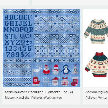
Strickpullover Bordüren, Elemente und Buchstaben für die...
Sammlung von
Muster
,
Hässlicher Pullover
,
Weihnachten
Pullover
,
Vektor