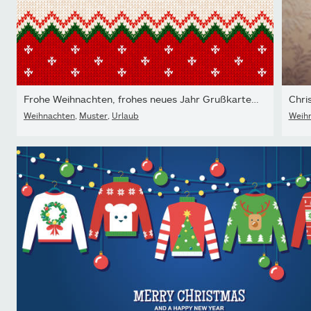
Frohe Weihnachten, frohes neues Jahr Grußkarte Frame...
Chri
Weihnachten
,
Muster
,
Urlaub
Weih