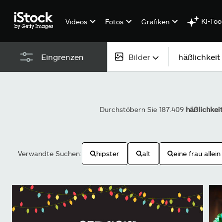
KI-Too
Videos
Fotos
Grafiken
Bilder
Eingrenzen
Alle Inhalte
Bilder
Durchstöbern Sie 187.409
häßlichkei
Fotos
Grafiken
Verwandte Suchen:
hipster
alt
eine frau allein
Vektoren
Videos