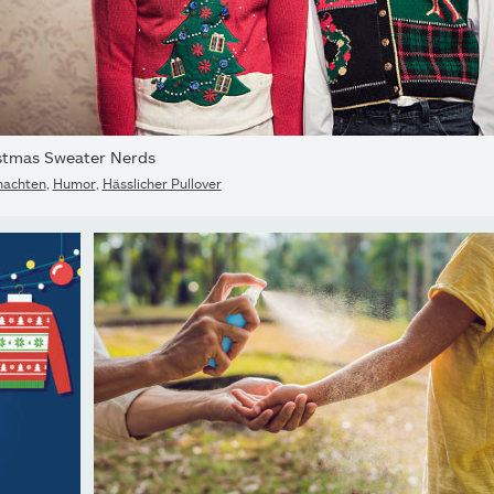
stmas Sweater Nerds
nachten
,
Humor
,
Hässlicher Pullover