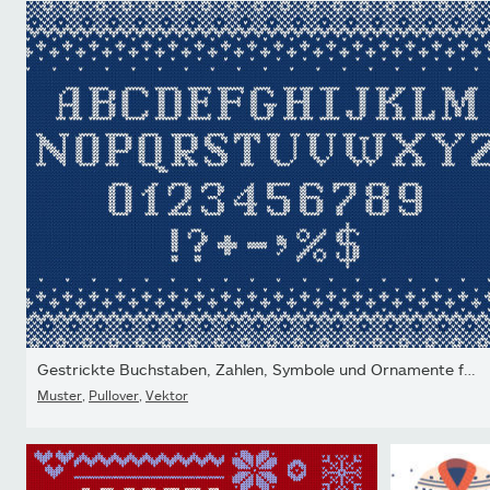
Gestrickte Buchstaben, Zahlen, Symbole und Ornamente für die...
Muster
,
Pullover
,
Vektor