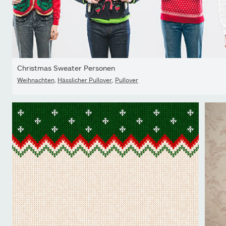
Christmas Sweater Personen
Weihnachten
,
Hässlicher Pullover
,
Pullover