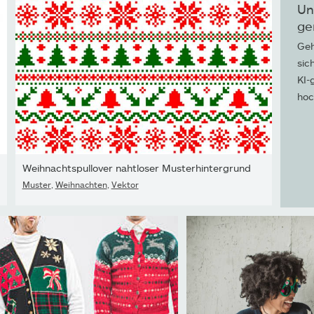
Un
ge
Geh
sic
KI-
hoc
Weihnachtspullover nahtloser Musterhintergrund
Muster
,
Weihnachten
,
Vektor