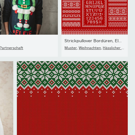
Strickpullover Bordüren, Elemente und Buchstaben für die...
 Partnerschaft
Muster
,
Weihnachten
,
Hässlicher Pullover