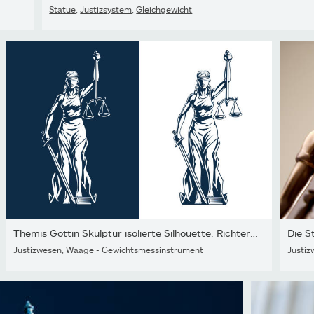
Statue
,
Justizsystem
,
Gleichgewicht
Themis Göttin Skulptur isolierte Silhouette. Richterin mit Waage...
Die S
Justizwesen
,
Waage - Gewichtsmessinstrument
Justiz