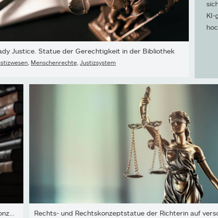
sic
KI-
hoc
ady Justice. Statue der Gerechtigkeit in der Bibliothek
ustizwesen
,
Menschenrechte
,
Justizsystem
Themis Statue des Rechts Rechtssystem Justiz Kriminalitätskonzept.