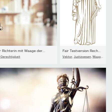
Richterin mit Waage der...
Fair Testversion Recht .Lady Gerechtigkeit THEMIS
Gerechtigkeit
Vektor
,
Justizwesen
,
Waage - Gewichtsmessinstrument