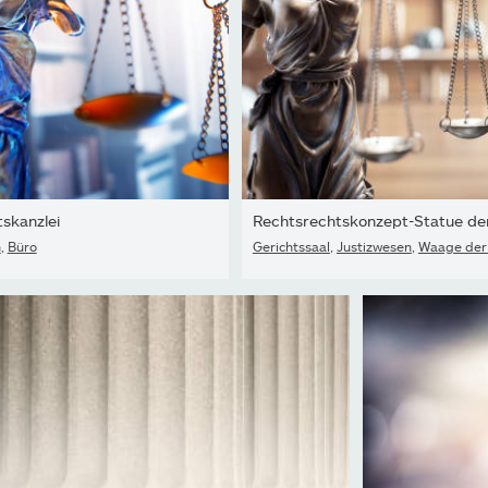
tskanzlei
Rechtsrechtskonzept-Statue der 
n
,
Büro
Gerichtssaal
,
Justizwesen
,
Waage der 