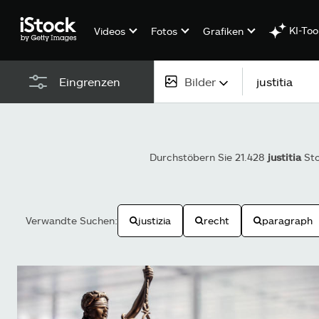
KI-Too
Videos
Fotos
Grafiken
Bilder
Eingrenzen
Alle Inhalte
Bilder
Durchstöbern Sie 21.428
justitia
Sto
Fotos
Grafiken
Verwandte Suchen:
justizia
recht
paragraph
Vektoren
Videos