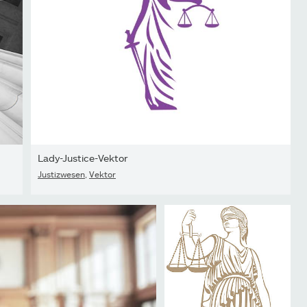
Lady-Justice-Vektor
Justizwesen
,
Vektor