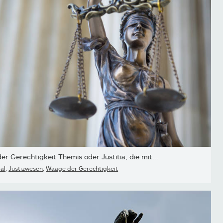
er Gerechtigkeit Themis oder Justitia, die mit...
al
,
Justizwesen
,
Waage der Gerechtigkeit