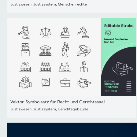
Justizwesen
,
Justizsystem
,
Menschenrechte
Vektor-Symbolsatz für Recht und Gerichtssaal
Justizwesen
,
Justizsystem
,
Gerichtsgebäude