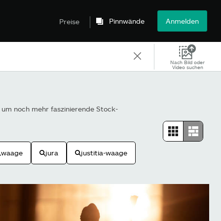
Pinnwände
Anmelden
Preise
Nach Bild oder
Video suchen
, um noch mehr faszinierende Stock-
waage
jura
justitia-waage