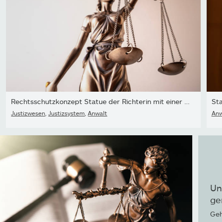
Rechtsschutzkonzept Statue der Richterin mit einer Waage der...
Justizwesen
,
Justizsystem
,
Anwalt
Anw
Un
ge
Geh