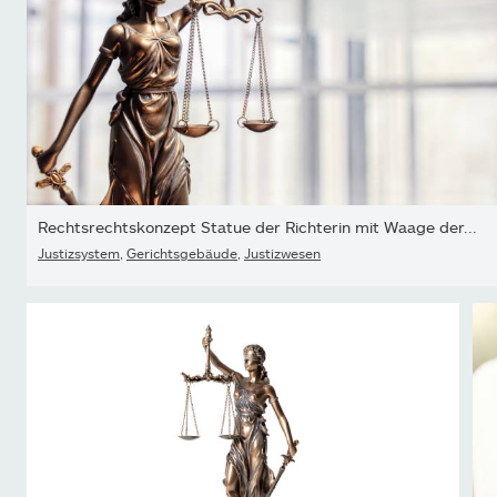
Rechtsrechtskonzept Statue der Richterin mit Waage der...
Justizsystem
,
Gerichtsgebäude
,
Justizwesen