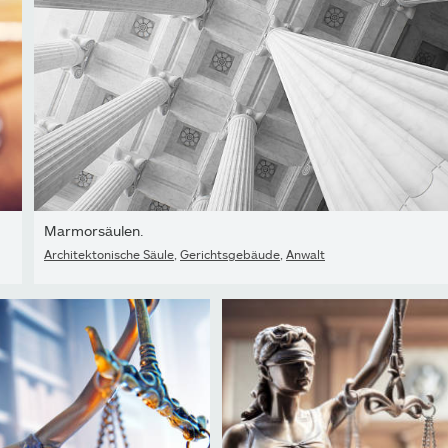
Marmorsäulen.
Architektonische Säule
,
Gerichtsgebäude
,
Anwalt