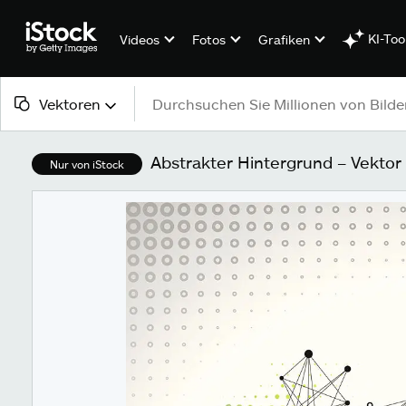
KI-Too
Videos
Fotos
Grafiken
Vektoren
Alle Inhalte
Abstrakter Hintergrund – Vektor I
Nur von iStock
Bilder
Fotos
Grafiken
Vektoren
Videos