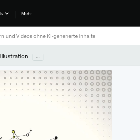
Mehr …
ls
llustration
...