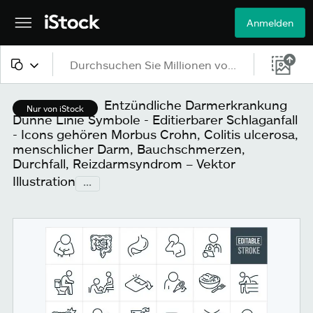
Anmelden
Alle Inhalte
Entzündliche Darmerkrankung
Nur von iStock
Dünne Linie Symbole - Editierbarer Schlaganfall
Bilder
- Icons gehören Morbus Crohn, Colitis ulcerosa,
menschlicher Darm, Bauchschmerzen,
Fotos
Durchfall, Reizdarmsyndrom – Vektor
Illustration
...
Grafiken
Vektoren
Videos