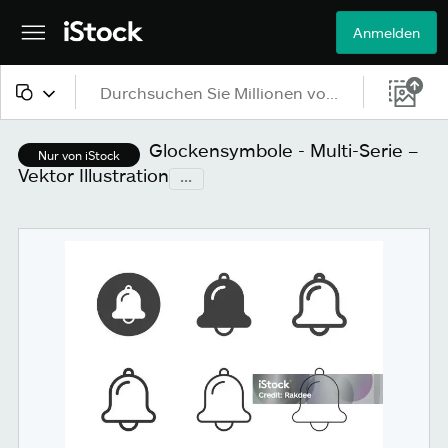
Anmelden
Alle Inhalte
Glockensymbole - Multi-Serie –
Nur von iStock
Vektor Illustration
...
Bilder
Fotos
Grafiken
Vektoren
Videos