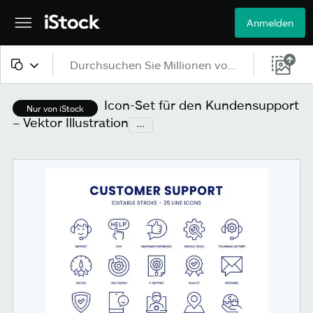
Anmelden
Alle Inhalte
Icon-Set für den Kundensupport
Nur von iStock
– Vektor Illustration
...
Bilder
Fotos
Grafiken
Vektoren
Videos