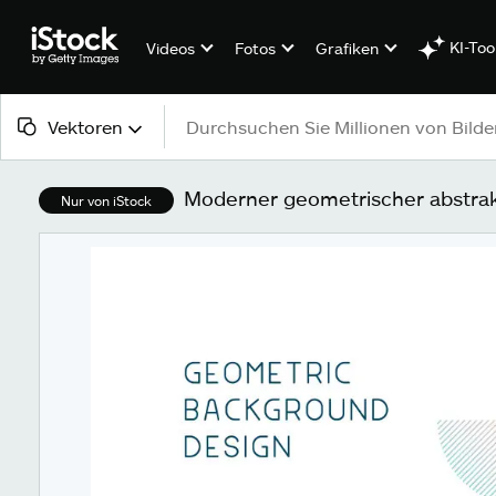
KI-Too
Videos
Fotos
Grafiken
Vektoren
Alle Inhalte
Moderner geometrischer abstrakt
Nur von iStock
Bilder
Fotos
Grafiken
Vektoren
Videos