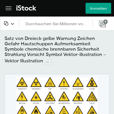
Anmelden
Alle Inhalte
Satz von Dreieck gelbe Warnung Zeichen
Gefahr Hautschuppen Aufmerksamkeit
Bilder
Symbole chemische brennbaren Sicherheit
Strahlung Vorsicht Symbol Vektor-illustration –
Fotos
Vektor Illustration
...
Grafiken
Vektoren
Videos