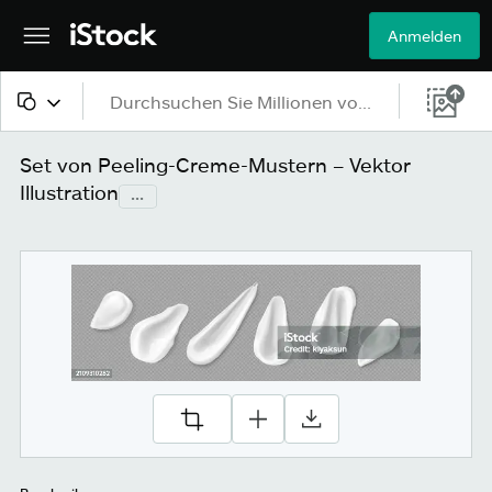
Anmelden
Alle Inhalte
Set von Peeling-Creme-Mustern – Vektor
Illustration
...
Bilder
Fotos
Grafiken
Vektoren
Videos