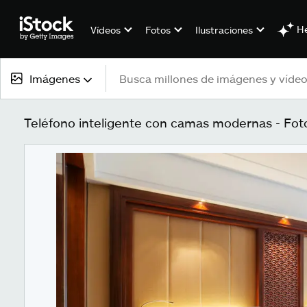
He
Vídeos
Fotos
Ilustraciones
Imágenes
Todo el contenido
Teléfono inteligente con camas modernas - Fot
Imágenes
Fotos
Ilustraciones
Vectores
Vídeos