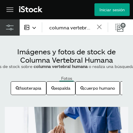
Iniciar sesión
Todo el contenido
Imágenes y fotos de stock de
Imágenes
Columna Vertebral Humana
es de stock sobre
columna vertebral humana
o realiza una búsqued
Fotos
Fotos
Ilustraciones
fisioterapia
espalda
cuerpo humano
ve
Vectores
Vídeos