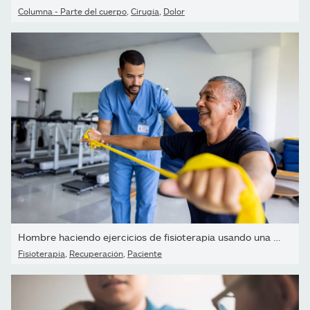
Columna - Parte del cuerpo
,
Cirugía
,
Dolor
Hombre haciendo ejercicios de fisioterapia usando una banda elásti
Fisioterapia
,
Recuperación
,
Paciente