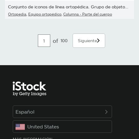
Conjunto de iconos de línea ortopédica. Grupo de objetos. Anatomía
Ortopedia
,
Equipo ortopédico
,
Columna - Parte del cuerpo
of
100
Siguiente
Español
United States