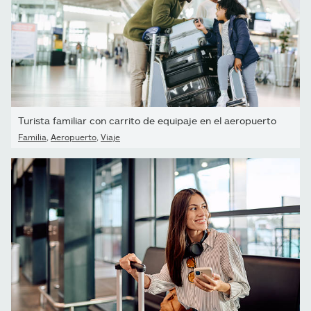
Turista familiar con carrito de equipaje en el aeropuerto
Familia
,
Aeropuerto
,
Viaje