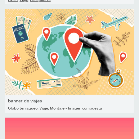
banner de viajes
Globo terráqueo
,
Viaje
,
Montaje - Imagen compuesta