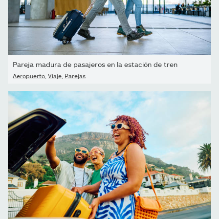
Pareja madura de pasajeros en la estación de tren
Aeropuerto
,
Viaje
,
Parejas