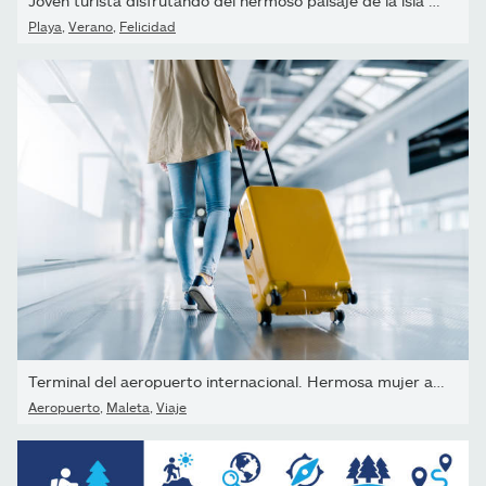
Joven turista disfrutando del hermoso paisaje de la isla de...
Playa
,
Verano
,
Felicidad
Terminal del aeropuerto internacional. Hermosa mujer asiática...
Aeropuerto
,
Maleta
,
Viaje