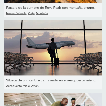
Paisaje de la cumbre de Roys Peak con montaña brumosa y turista...
Nueva Zelanda
,
Viaje
,
Montaña
Silueta de un hombre caminando en el aeropuerto mientras el avión
Aeropuerto
,
Viaje
,
Avión