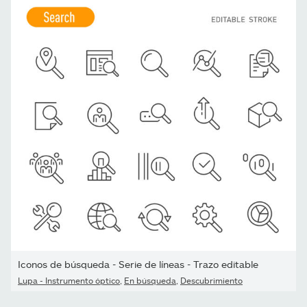
Iconos de búsqueda - Serie de líneas - Trazo editable
Lupa - Instrumento óptico
,
En búsqueda
,
Descubrimiento