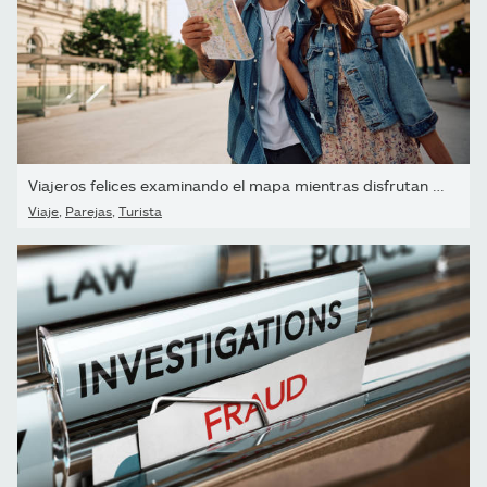
Viajeros felices examinando el mapa mientras disfrutan de un...
Viaje
,
Parejas
,
Turista