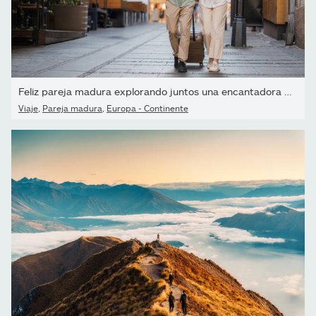
Feliz pareja madura explorando juntos una encantadora ciudad...
Viaje
,
Pareja madura
,
Europa - Continente