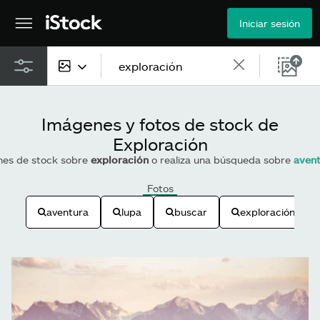
Iniciar sesión
Todo el contenido
Imágenes y fotos de stock de
Imágenes
Exploración
enes de stock sobre
exploración
o realiza una búsqueda sobre
aven
Fotos
Fotos
Ilustraciones
aventura
lupa
buscar
exploración med
Vectores
Vídeos