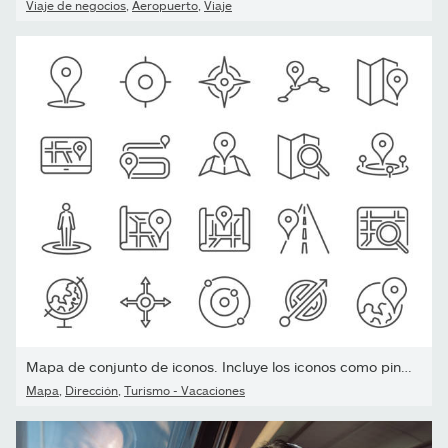
Viaje de negocios
,
Aeropuerto
,
Viaje
Mapa de conjunto de iconos. Incluye los iconos como pin, Hotel,...
Mapa
,
Dirección
,
Turismo - Vacaciones