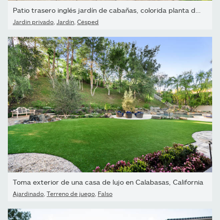
Patio trasero inglés jardín de cabañas, colorida planta de...
Jardín privado
,
Jardín
,
Césped
Toma exterior de una casa de lujo en Calabasas, California
Ajardinado
,
Terreno de juego
,
Falso