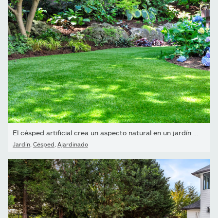
El césped artificial crea un aspecto natural en un jardín de...
Jardín
,
Césped
,
Ajardinado