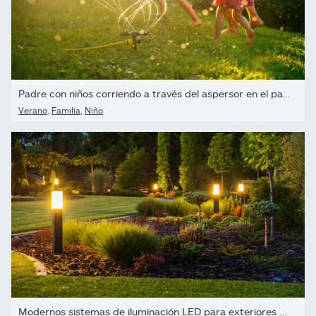
Padre con niños corriendo a través del aspersor en el patio...
Verano
,
Familia
,
Niño
Modernos sistemas de iluminación LED para exteriores en el patio...