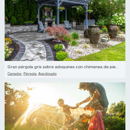
Gran pérgola gris sobre adoquines con chimenea de piedra y urnas...
Cenador
,
Pérgola
,
Ajardinado