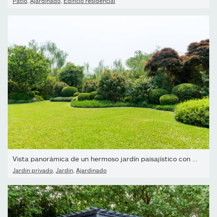
Patio
,
Ajardinado
,
Edificio residencial
Vista panorámica de un hermoso jardín paisajístico con un césped...
Jardín privado
,
Jardín
,
Ajardinado