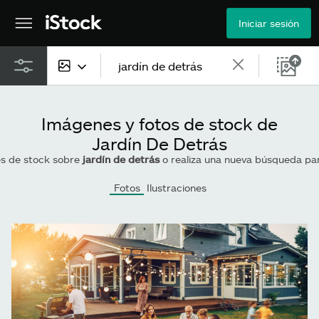
Iniciar sesión
Todo el contenido
Imágenes y fotos de stock de
Imágenes
Jardín De Detrás
es de stock sobre
jardín de detrás
o realiza una nueva búsqueda para enco
Fotos
Fotos
Ilustraciones
Ilustraciones
Vectores
Vídeos