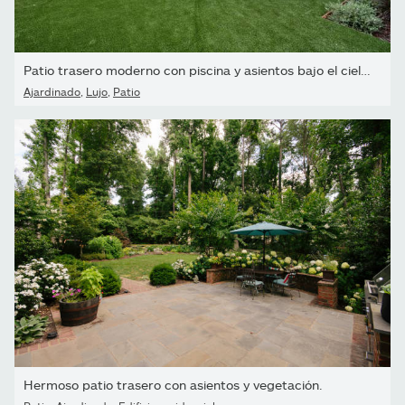
Patio trasero moderno con piscina y asientos bajo el cielo...
Ajardinado
,
Lujo
,
Patio
Hermoso patio trasero con asientos y vegetación.