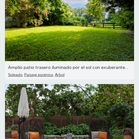
Amplio patio trasero iluminado por el sol con exuberantes árboles
Soleado
,
Paisaje escénico
,
Árbol