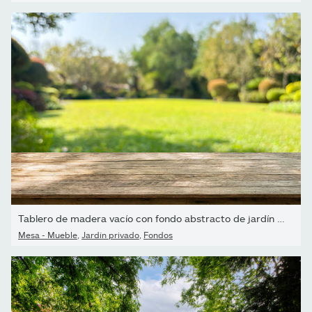
Tablero de madera vacío con fondo abstracto de jardín de parques...
Mesa - Mueble
,
Jardín privado
,
Fondos