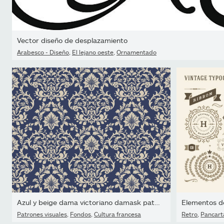
Vector diseño de desplazamiento
Arabesco - Diseño
,
El lejano oeste
,
Ornamentado
Azul y beige dama victoriano damask patrón de tela decorativa de...
Patrones visuales
,
Fondos
,
Cultura francesa
Retro
,
Pancart