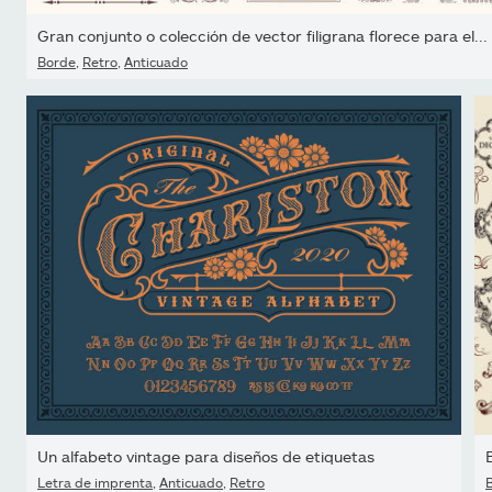
Gran conjunto o colección de vector filigrana florece para el...
Borde
,
Retro
,
Anticuado
Un alfabeto vintage para diseños de etiquetas
Letra de imprenta
,
Anticuado
,
Retro