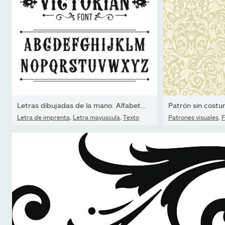
Letras dibujadas de la mano. Alfabeto vectorial en estilo...
Patrón sin costur
Letra de imprenta
,
Letra mayúscula
,
Texto
Patrones visuales
,
F