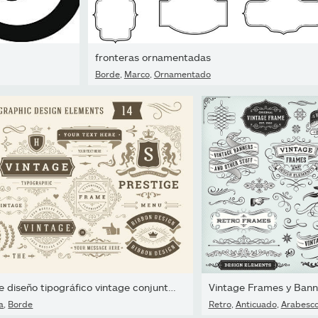
fronteras ornamentadas
Borde
,
Marco
,
Ornamentado
Elementos de diseño tipográfico vintage conjunto de ilustración...
Vintage Frames y Bann
a
,
Borde
Retro
,
Anticuado
,
Arabesco