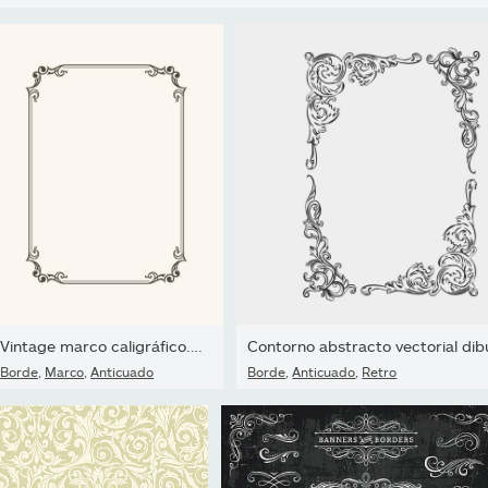
Vintage marco caligráfico. Frontera de vector blanco y negro de...
Borde
,
Marco
,
Anticuado
Borde
,
Anticuado
,
Retro