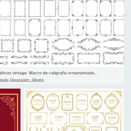
áficos vintage. Marco de caligrafía ornamentado,...
ntado
,
Decoración - Objeto