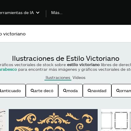
Más…
rramientas de IA
Ilustraciones de Estilo Victoriano
gráficos vectoriales de stock sobre
estilo victoriano
libres de derec
arabesco
para encontrar más imágenes y gráficos vectoriales de sto
Ilustraciones
Vídeos
anticuado
arte decó
moda
navidad
orna