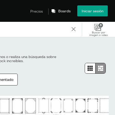
Boards
Iniciar sesión
Precios
Buscar por
imagen o vídeo
hos o realiza una búsqueda sobre
ck increíbles.
mentado