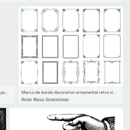
Contorno abstracto vectorial dibujado a mano, gráfico, arte...
Marco de borde decorativo ornamental retro vintage
Borde
,
Marco
,
Ornamentado