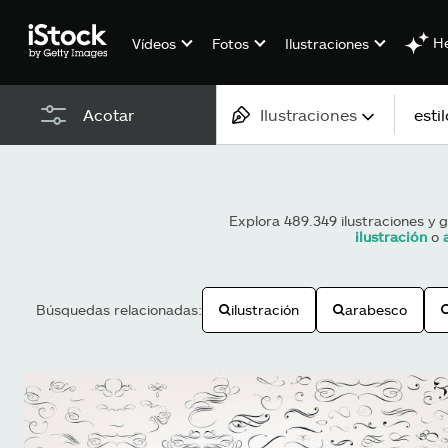
He
Vídeos
Fotos
Ilustraciones
Ilustraciones
Acotar
Todo el contenido
Imágenes
Explora 489.349 ilustraciones y 
ilustración
o
Fotos
Ilustraciones
Búsquedas relacionadas:
ilustración
arabesco
Vectores
Vídeos