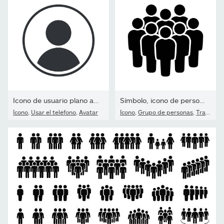
Icono de usuario plano aislado sobre fondo blanco. Símbolo de...
Símbolo, icono de personas. Gráficos vectoriales.
Ícono
,
Usar el teléfono
,
Avatar
Ícono
,
Grupo de personas
,
Trabajo en equipo