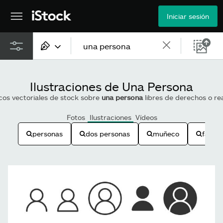
Iniciar sesión
Todo el contenido
Ilustraciones de Una Persona
Imágenes
icos vectoriales de stock sobre
una persona
libres de derechos o r
Fotos
Fotos
Ilustraciones
Vídeos
personas
dos personas
muñeco
famili
Ilustraciones
Vectores
Vídeos