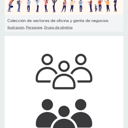
Colección de vectores de oficina y gente de negocios
Ilustración
,
Personaje
,
Grupo de objetos