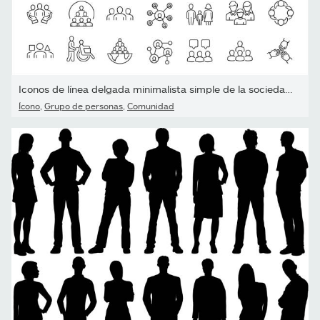
Iconos de línea delgada minimalista simple de la sociedad....
Ícono
,
Grupo de personas
,
Comunidad