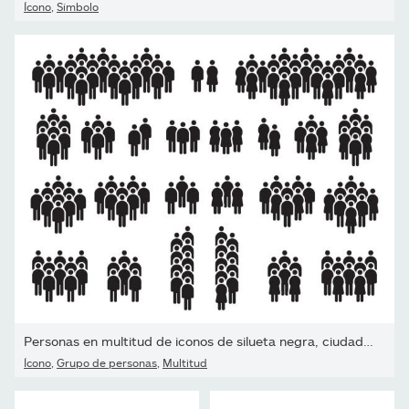
Ícono
,
Símbolo
Personas en multitud de iconos de silueta negra, ciudadano o...
Ícono
,
Grupo de personas
,
Multitud