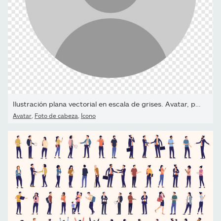
Ilustración plana vectorial en escala de grises. Avatar, perfil...
Avatar
,
Foto de cabeza
,
Ícono