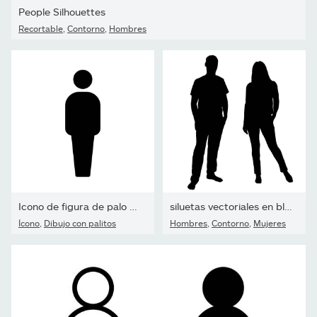
People Silhouettes
Recortable
,
Contorno
,
Hombres
Icono de figura de palo de un solo hombre
siluetas vectoriales en blanco y negro de personas para recorte,...
Ícono
,
Dibujo con palitos
Hombres
,
Contorno
,
Mujeres