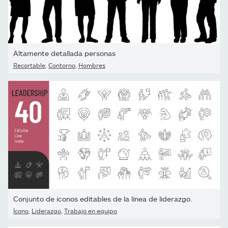
Altamente detallada personas
Recortable
,
Contorno
,
Hombres
Conjunto de iconos editables de la línea de liderazgo.
Ícono
,
Liderazgo
,
Trabajo en equipo