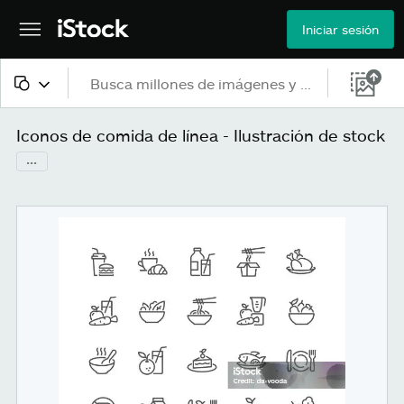
Iniciar sesión
Todo el contenido
Iconos de comida de línea - Ilustración de stock
...
Imágenes
Fotos
Ilustraciones
Vectores
Vídeos