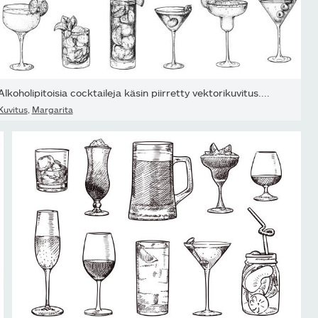
Alkoholipitoisia cocktaileja käsin piirretty vektorikuvitus....
Kuvitus
,
Margarita