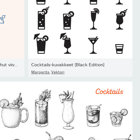
Cocktail-lasit minimaalinen vektori ohut viiva kuva. Kuusi...
Cocktails-kuvakkeet [Black Edition]
Margarita
,
Vektori