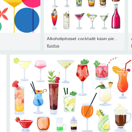
Alkoholipitoiset cocktailit käsin piirretty vektorikuva. Värikäs...
Kuvitus