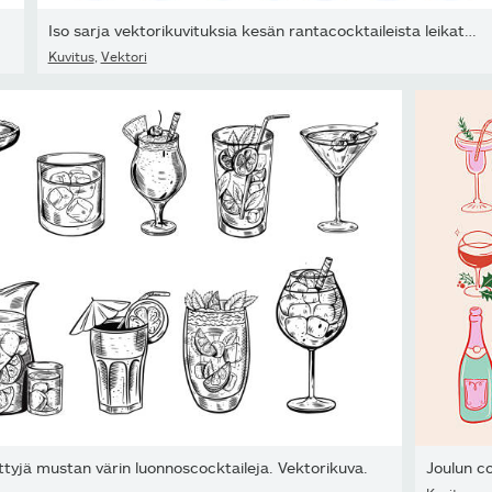
Iso sarja vektorikuvituksia kesän rantacocktaileista leikatuilla...
Kuvitus
,
Vektori
ettyjä mustan värin luonnoscocktaileja. Vektorikuva.
Joulun co