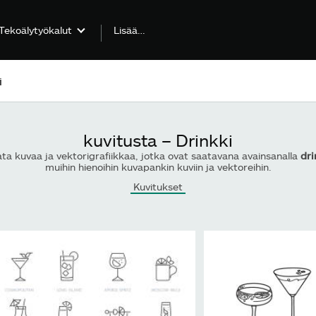
Lisää…
Tekoälytyökalut
kuvitusta – Drinkki
ta kuvaa ja vektorigrafiikkaa, jotka ovat saatavana avainsanalla
dri
muihin hienoihin kuvapankin kuviin ja vektoreihin.
Kuvitukset