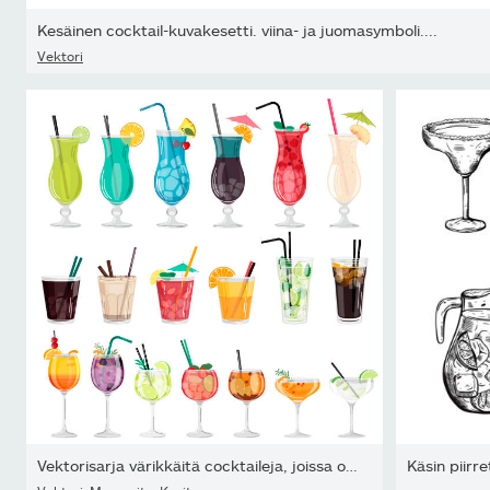
Kesäinen cocktail-kuvakesetti. viina- ja juomasymboli....
Vektori
Vektorisarja värikkäitä cocktaileja, joissa on hedelmiä, jääkuutio
Käsin piirr