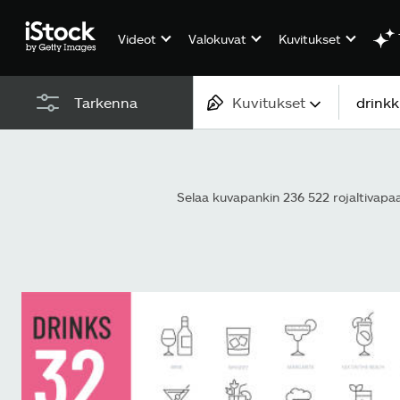
Videot
Valokuvat
Kuvitukset
Kuvitukset
Tarkenna
Kaikki sisältö
Kuvat
Selaa kuvapankin 236 522 rojaltivapaa
Valokuvat
Kuvitukset
Vektorit
Videot