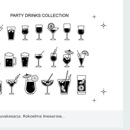
kuvakesarja. Kokoelma lineaarisia...