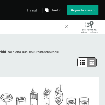
Taulut
Kirjaudu sisään
Hinnat
Etsi kuvan tai
videon mukaan
nkki
, tai aloita uusi haku tutustuaksesi