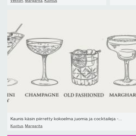
Vektori
,
Margarita
,
Kuvitus
Kaunis käsin piirretty kokoelma juomia ja cocktaileja -...
Kuvitus
,
Margarita