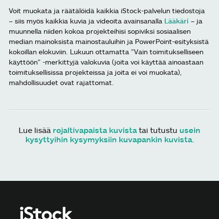
Voit muokata ja räätälöidä kaikkia iStock-palvelun tiedostoja
– siis myös kaikkia kuvia ja videoita avainsanalla
Lääkäri
– ja
muunnella niiden kokoa projekteihisi sopiviksi sosiaalisen
median mainoksista mainostauluihin ja PowerPoint-esityksistä
kokoillan elokuviin. Lukuun ottamatta ”Vain toimitukselliseen
käyttöön” -merkittyjä valokuvia (joita voi käyttää ainoastaan
toimituksellisissa projekteissa ja joita ei voi muokata),
mahdollisuudet ovat rajattomat.
Lue lisää
rojaltivapaista kuvista
tai tutustu
usein
kysyttyihin kysymyksiin kuvapankin kuvista
.