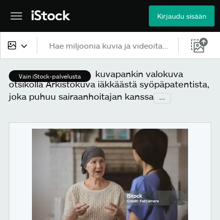
Kirjaudu sisään
Kaikki sisältö
kuvapankin valokuva
Vain iStock-palvelusta
otsikolla Arkistokuva iäkkäästä syöpäpatentista,
Kuvat
joka puhuu sairaanhoitajan kanssa
...
Valokuvat
Kuvitukset
Vektorit
Videot