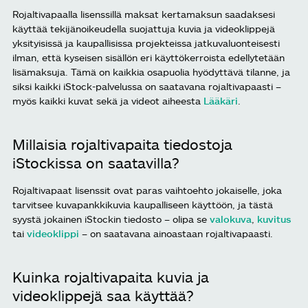
Rojaltivapaalla lisenssillä maksat kertamaksun saadaksesi
käyttää tekijänoikeudella suojattuja kuvia ja videoklippejä
yksityisissä ja kaupallisissa projekteissa jatkuvaluonteisesti
ilman, että kyseisen sisällön eri käyttökerroista edellytetään
lisämaksuja. Tämä on kaikkia osapuolia hyödyttävä tilanne, ja
siksi kaikki iStock-palvelussa on saatavana rojaltivapaasti –
myös kaikki kuvat sekä ja videot aiheesta
Lääkäri
.
Millaisia rojaltivapaita tiedostoja
iStockissa on saatavilla?
Rojaltivapaat lisenssit ovat paras vaihtoehto jokaiselle, joka
tarvitsee kuvapankkikuvia kaupalliseen käyttöön, ja tästä
syystä jokainen iStockin tiedosto – olipa se
valokuva
,
kuvitus
tai
videoklippi
– on saatavana ainoastaan rojaltivapaasti.
Kuinka rojaltivapaita kuvia ja
videoklippejä saa käyttää?