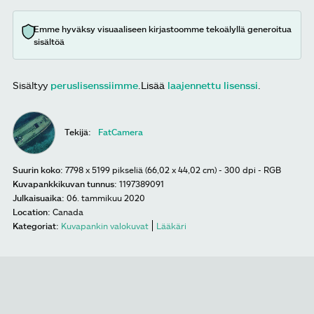
Emme hyväksy visuaaliseen kirjastoomme tekoälyllä generoitua
sisältöä
Sisältyy
peruslisenssiimme
.
Lisää
laajennettu lisenssi
.
Tekijä:
FatCamera
Suurin koko:
7798 x 5199 pikseliä (66,02 x 44,02 cm) - 300 dpi - RGB
Kuvapankkikuvan tunnus:
1197389091
Julkaisuaika:
06. tammikuu 2020
Location:
Canada
Kategoriat:
Kuvapankin valokuvat
Lääkäri