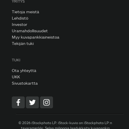
YRITYS
Tietoja meistä
Lehdistö
Investor
Uramahdollisuudet
Myy kuvapankkiaineistoa
Tekijän tuki
TUKI
Ota yhteyttä
UKK
Sivustokartta
© 2026 iStockphoto LP. iStock-kuvio on iStockphoto LP:n
tavaramerkki. Selaa miljoonia laadukkaita kuvapankin