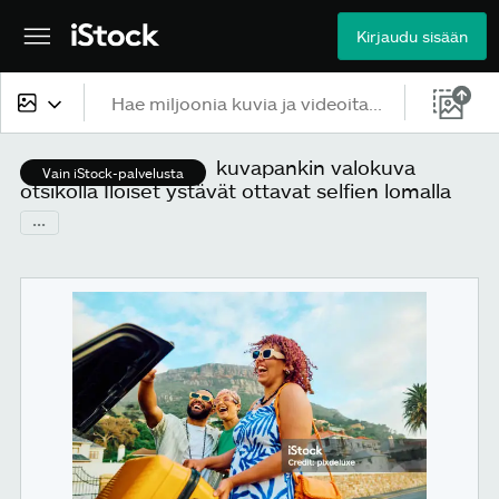
Kirjaudu sisään
Kaikki sisältö
kuvapankin valokuva
Vain iStock-palvelusta
otsikolla Iloiset ystävät ottavat selfien lomalla
Kuvat
...
Valokuvat
Kuvitukset
Vektorit
Videot