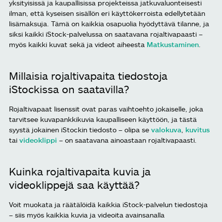
yksityisissä ja kaupallisissa projekteissa jatkuvaluonteisesti
ilman, että kyseisen sisällön eri käyttökerroista edellytetään
lisämaksuja. Tämä on kaikkia osapuolia hyödyttävä tilanne, ja
siksi kaikki iStock-palvelussa on saatavana rojaltivapaasti –
myös kaikki kuvat sekä ja videot aiheesta
Matkustaminen
.
Millaisia rojaltivapaita tiedostoja
iStockissa on saatavilla?
Rojaltivapaat lisenssit ovat paras vaihtoehto jokaiselle, joka
tarvitsee kuvapankkikuvia kaupalliseen käyttöön, ja tästä
syystä jokainen iStockin tiedosto – olipa se
valokuva
,
kuvitus
tai
videoklippi
– on saatavana ainoastaan rojaltivapaasti.
Kuinka rojaltivapaita kuvia ja
videoklippejä saa käyttää?
Voit muokata ja räätälöidä kaikkia iStock-palvelun tiedostoja
– siis myös kaikkia kuvia ja videoita avainsanalla