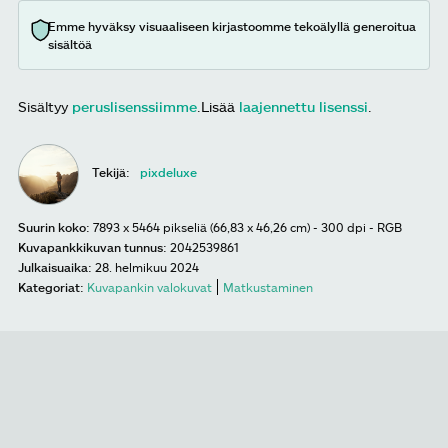
Emme hyväksy visuaaliseen kirjastoomme tekoälyllä generoitua
sisältöä
Sisältyy
peruslisenssiimme
.
Lisää
laajennettu lisenssi
.
Tekijä:
pixdeluxe
Suurin koko:
7893 x 5464 pikseliä (66,83 x 46,26 cm) - 300 dpi - RGB
Kuvapankkikuvan tunnus:
2042539861
Julkaisuaika:
28. helmikuu 2024
Kategoriat:
Kuvapankin valokuvat
Matkustaminen