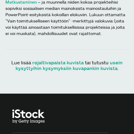
Matkustaminen
– ja muunnella niiden kokoa projekteihisi
sopiviksi sosiaalisen median mainoksista mainostauluihin ja
PowerPoint-esityksistä kokoillan elokuviin. Lukuun ottamatta
”Vain toimitukselliseen käyttöön” -merkittyjä valokuvia (joita
voi käyttää ainoastaan toimituksellisissa projekteissa ja joita
ei voi muokata), mahdollisuudet ovat rajattomat.
Lue lisää
rojaltivapaista kuvista
tai tutustu
usein
kysyttyihin kysymyksiin kuvapankin kuvista
.