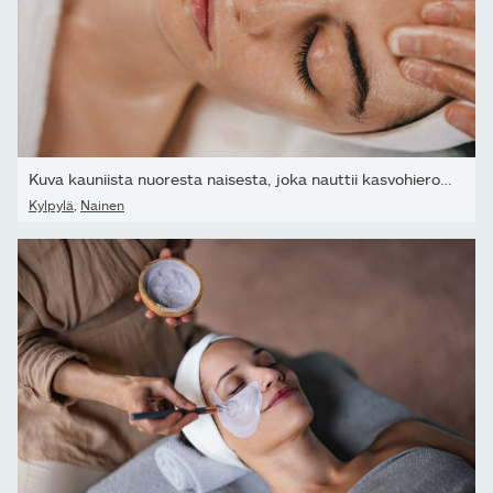
Kuva kauniista nuoresta naisesta, joka nauttii kasvohieronnasta...
Kylpylä
,
Nainen