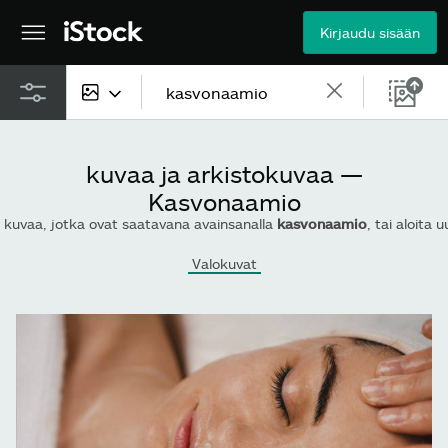
Kirjaudu sisään
Kaikki sisältö
kuvaa ja arkistokuvaa —
Kuvat
Kasvonaamio
 kuvaa, jotka ovat saatavana avainsanalla
kasvonaamio
, tai aloita uusi h
Valokuvat
Valokuvat
Kuvitukset
Vektorit
Videot