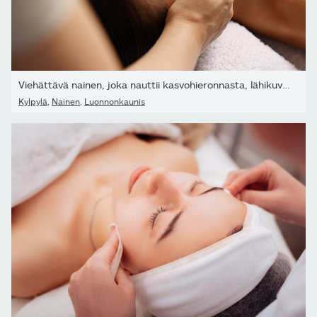
Viehättävä nainen, joka nauttii kasvohieronnasta, lähikuva....
Kylpylä
,
Nainen
,
Luonnonkaunis