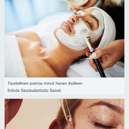
Täydellinen poimia minut hänen iholleen
Kylpylä
,
Kauneudenhoito
,
Kasvot