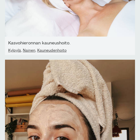
Kasvohieronnan kauneushoito.
Kylpylä
,
Nainen
,
Kauneudenhoito