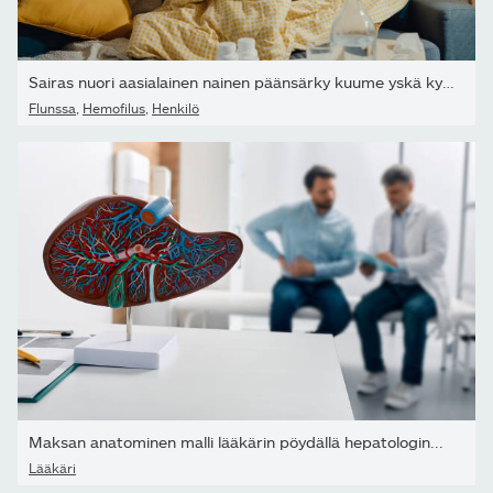
Sairas nuori aasialainen nainen päänsärky kuume yskä kylmä...
Flunssa
,
Hemofilus
,
Henkilö
Maksan anatominen malli lääkärin pöydällä hepatologin...
Lääkäri