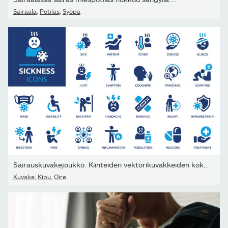
Sairaala
,
Potilas
,
Syöpä
Sairauskuvakejoukko. Kiinteiden vektorikuvakkeiden kokoelma.
Kuvake
,
Kipu
,
Oire