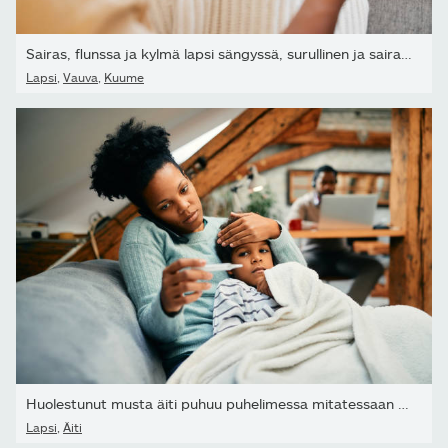
Sairas, flunssa ja kylmä lapsi sängyssä, surullinen ja sairas...
Lapsi
,
Vauva
,
Kuume
Huolestunut musta äiti puhuu puhelimessa mitatessaan pojan lämpöti
Lapsi
,
Äiti