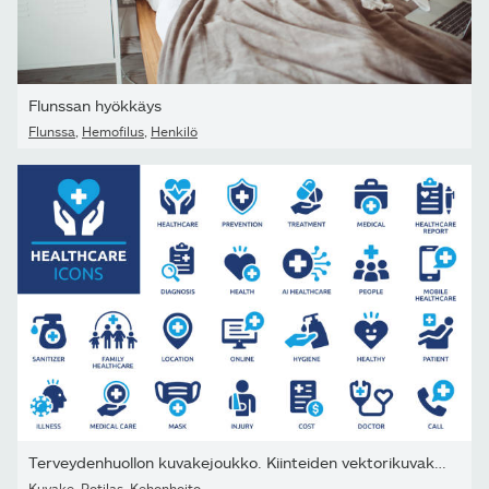
Flunssan hyökkäys
Flunssa
,
Hemofilus
,
Henkilö
Terveydenhuollon kuvakejoukko. Kiinteiden vektorikuvakkeiden...
Kuvake
,
Potilas
,
Kehonhoito