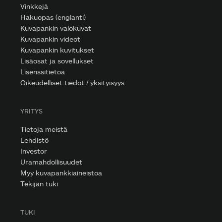
Vinkkejä
Hakuopas (englanti)
Kuvapankin valokuvat
Kuvapankin videot
Kuvapankin kuvitukset
Lisäosat ja sovellukset
Lisenssitietoa
Oikeudelliset tiedot / yksityisyys
YRITYS
Tietoja meistä
Lehdistö
Investor
Uramahdollisuudet
Myy kuvapankkiaineistoa
Tekijän tuki
TUKI