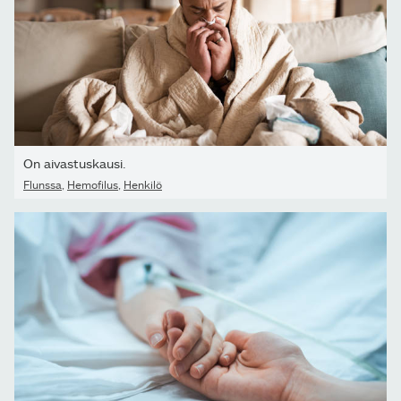
On aivastuskausi.
Flunssa
,
Hemofilus
,
Henkilö