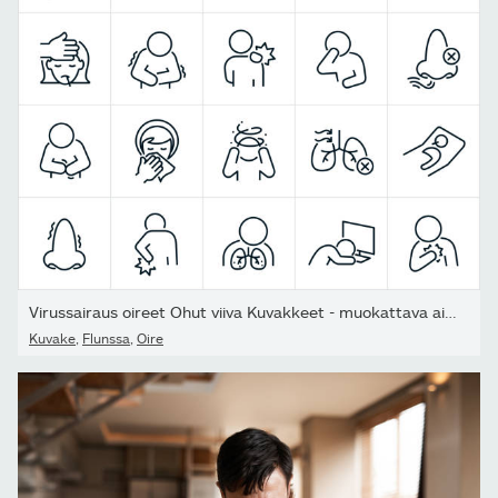
Virussairaus oireet Ohut viiva Kuvakkeet - muokattava aivohalvaus
Kuvake
,
Flunssa
,
Oire