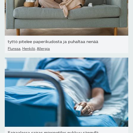
tyttö pitelee paperikudosta ja puhaltaa nenää
Flunssa
,
Henkilö
,
Allergia
Sairaalassa sairas miespotilas nukkuu sängyllä....