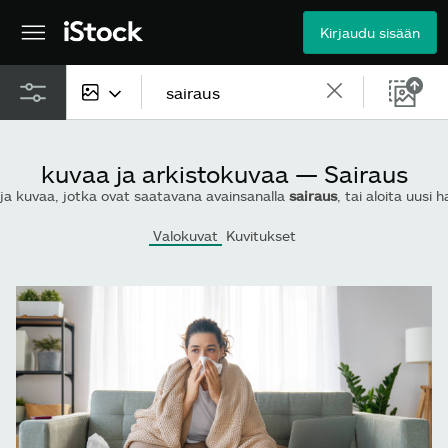
Kirjaudu sisään
Kaikki sisältö
kuvaa ja arkistokuvaa — Sairaus
Kuvat
ja kuvaa, jotka ovat saatavana avainsanalla
sairaus
, tai aloita uusi haku 
Valokuvat
Valokuvat
Kuvitukset
Kuvitukset
Vektorit
Videot