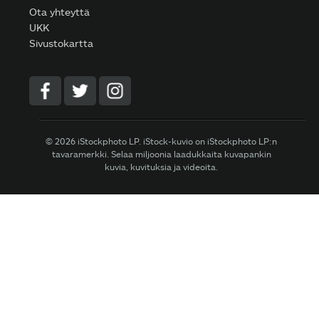
Ota yhteyttä
UKK
Sivustokartta
© 2026 iStockphoto LP. iStock-kuvio on iStockphoto LP:n
tavaramerkki. Selaa miljoonia laadukkaita kuvapankin
kuvia, kuvituksia ja videoita.