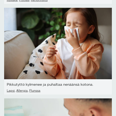
Pikkutyttö kylmenee ja puhaltaa nenäänsä kotona.
Lapsi
,
Allergia
,
Flunssa