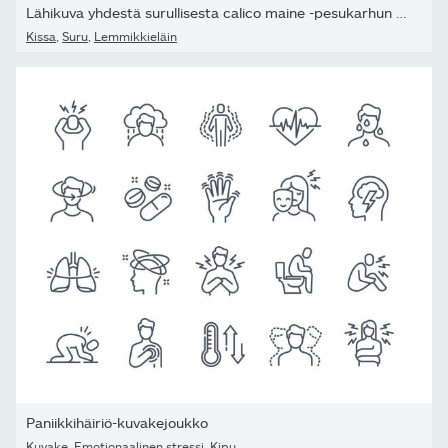
Lähikuva yhdestä surullisesta calico maine -pesukarhun naamasta...
Kissa
,
Suru
,
Lemmikkieläin
Paniikkihäiriö-kuvakejoukko
Kuvake
,
Emotionaalinen stressi
,
Kipu