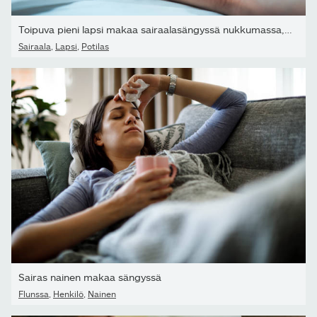
Toipuva pieni lapsi makaa sairaalasängyssä nukkumassa, äiti pitää
Sairaala
,
Lapsi
,
Potilas
Sairas nainen makaa sängyssä
Flunssa
,
Henkilö
,
Nainen