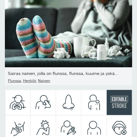
Sairas nainen, jolla on flunssa, flunssa, kuume ja yskä...
Flunssa
,
Henkilö
,
Nainen