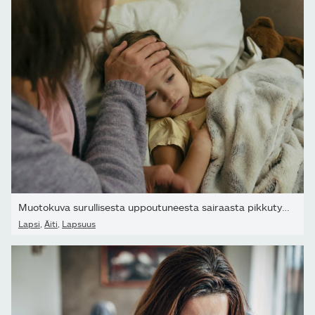
Muotokuva surullisesta uppoutuneesta sairaasta pikkutytöstä ja hän
Lapsi
,
Äiti
,
Lapsuus