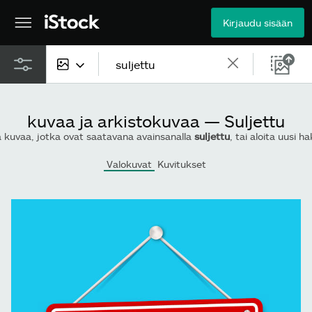
Kirjaudu sisään
Kaikki sisältö
kuvaa ja arkistokuvaa — Suljettu
Kuvat
 kuvaa, jotka ovat saatavana avainsanalla
suljettu
, tai aloita uusi haku t
Valokuvat
Valokuvat
Kuvitukset
Kuvitukset
Vektorit
Videot