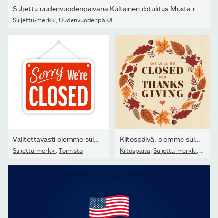
Suljettu uudenvuodenpäivänä Kultainen ilotulitus Musta riippuva...
Suljettu-merkki
,
Uudenvuodenpäivä
Valitettavasti olemme suljettujen ovien kylttivektorisarja
Kiitospäivä, olemme suljettu merkki.
Suljettu-merkki
,
Toimisto
Kiitospäivä
,
Suljettu-merkki
,
Syksy