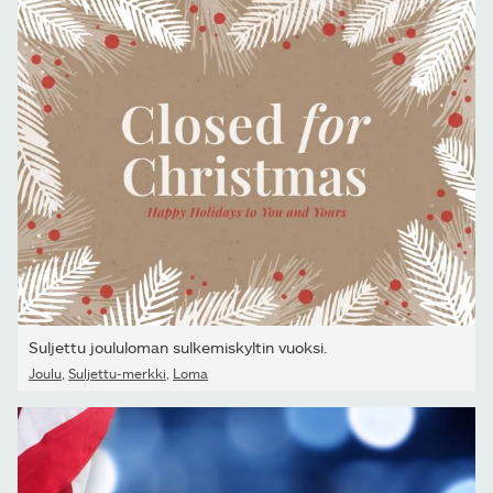
Suljettu joululoman sulkemiskyltin vuoksi.
Joulu
,
Suljettu-merkki
,
Loma