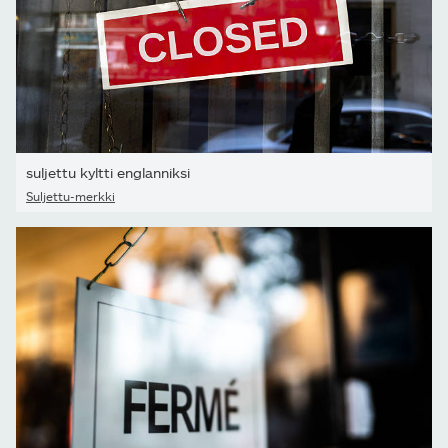
suljettu kyltti englanniksi
Suljettu-merkki