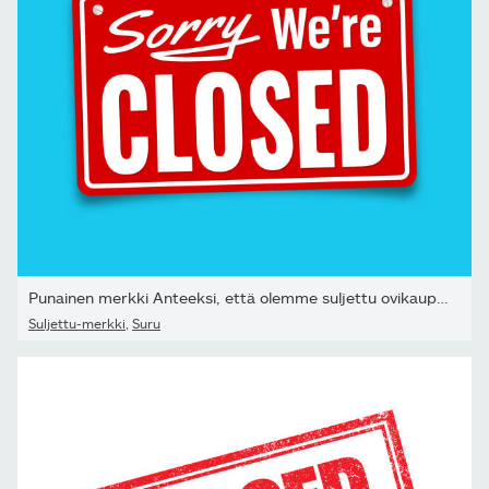
Punainen merkki Anteeksi, että olemme suljettu ovikaupassa loman...
Suljettu-merkki
,
Suru