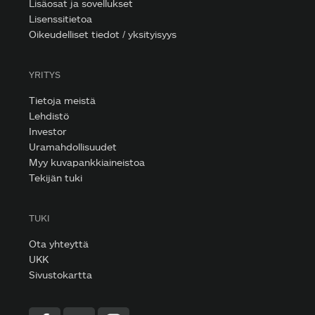
Lisäosat ja sovellukset
Lisenssitietoa
Oikeudelliset tiedot / yksityisyys
YRITYS
Tietoja meistä
Lehdistö
Investor
Uramahdollisuudet
Myy kuvapankkiaineistoa
Tekijän tuki
TUKI
Ota yhteyttä
UKK
Sivustokartta