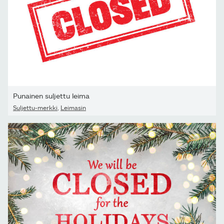
Punainen suljettu leima
Suljettu-merkki
,
Leimasin