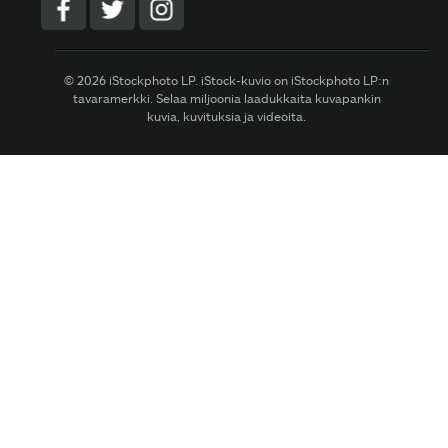
© 2026 iStockphoto LP. iStock-kuvio on iStockphoto LP:n
tavaramerkki. Selaa miljoonia laadukkaita kuvapankin
kuvia, kuvituksia ja videoita.