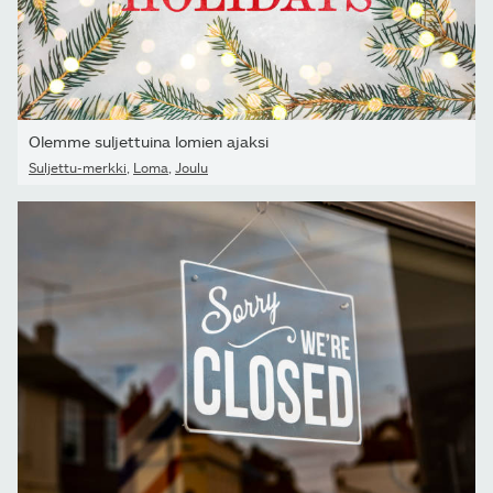
Olemme suljettuina lomien ajaksi
Suljettu-merkki
,
Loma
,
Joulu