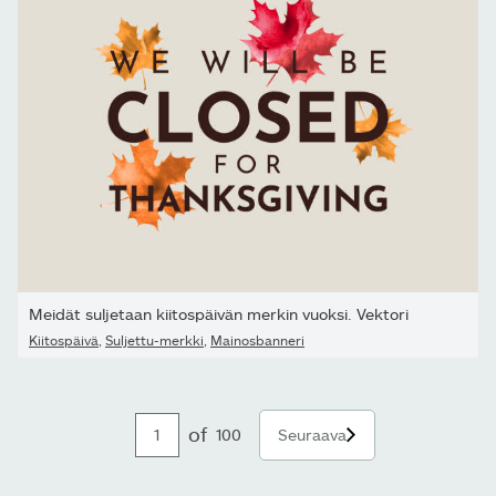
Meidät suljetaan kiitospäivän merkin vuoksi. Vektori
Kiitospäivä
,
Suljettu-merkki
,
Mainosbanneri
of
100
Seuraava