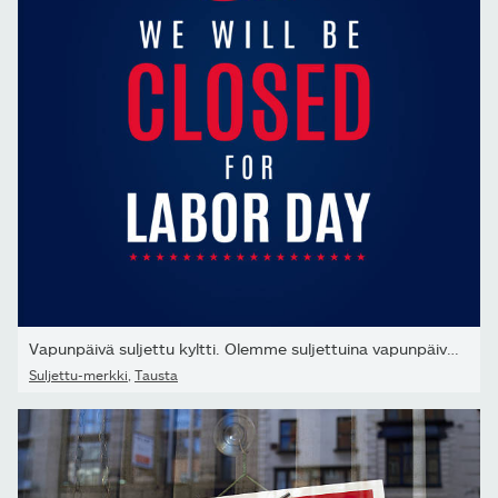
Vapunpäivä suljettu kyltti. Olemme suljettuina vapunpäivänä....
Suljettu-merkki
,
Tausta