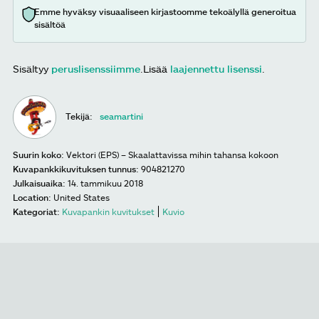
Emme hyväksy visuaaliseen kirjastoomme tekoälyllä generoitua
sisältöä
Sisältyy
peruslisenssiimme
.
Lisää
laajennettu lisenssi
.
Tekijä:
seamartini
Suurin koko:
Vektori (EPS) – Skaalattavissa mihin tahansa kokoon
Kuvapankkikuvituksen tunnus:
904821270
Julkaisuaika:
14. tammikuu 2018
Location:
United States
Kategoriat:
Kuvapankin kuvitukset
Kuvio