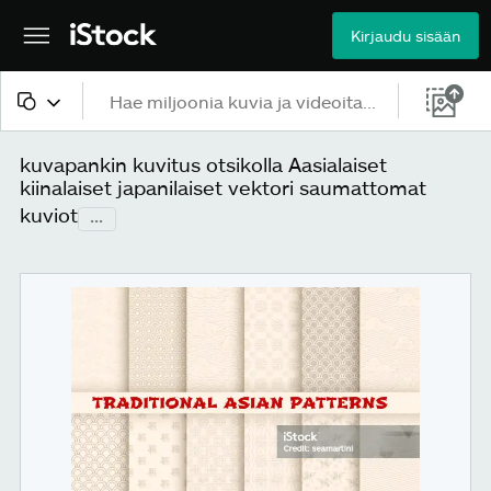
Kirjaudu sisään
Kaikki sisältö
kuvapankin kuvitus otsikolla Aasialaiset
kiinalaiset japanilaiset vektori saumattomat
Kuvat
kuviot
...
Valokuvat
Kuvitukset
Vektorit
Videot