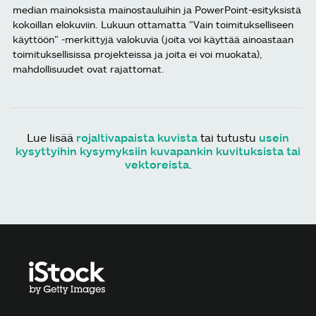
median mainoksista mainostauluihin ja PowerPoint-esityksistä
kokoillan elokuviin. Lukuun ottamatta ”Vain toimitukselliseen
käyttöön” -merkittyjä valokuvia (joita voi käyttää ainoastaan
toimituksellisissa projekteissa ja joita ei voi muokata),
mahdollisuudet ovat rajattomat.
Lue lisää
rojaltivapaista kuvista
tai tutustu
usein
kysyttyihin kysymyksiin kuvapankin kuvituksista tai
vektoreista
.