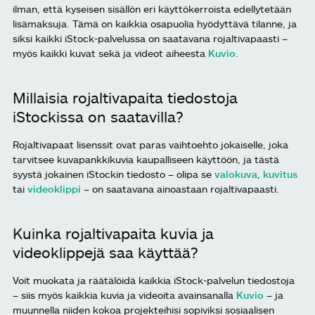
ilman, että kyseisen sisällön eri käyttökerroista edellytetään
lisämaksuja. Tämä on kaikkia osapuolia hyödyttävä tilanne, ja
siksi kaikki iStock-palvelussa on saatavana rojaltivapaasti –
myös kaikki kuvat sekä ja videot aiheesta
Kuvio
.
Millaisia rojaltivapaita tiedostoja
iStockissa on saatavilla?
Rojaltivapaat lisenssit ovat paras vaihtoehto jokaiselle, joka
tarvitsee kuvapankkikuvia kaupalliseen käyttöön, ja tästä
syystä jokainen iStockin tiedosto – olipa se
valokuva
,
kuvitus
tai
videoklippi
– on saatavana ainoastaan rojaltivapaasti.
Kuinka rojaltivapaita kuvia ja
videoklippejä saa käyttää?
Voit muokata ja räätälöidä kaikkia iStock-palvelun tiedostoja
– siis myös kaikkia kuvia ja videoita avainsanalla
Kuvio
– ja
muunnella niiden kokoa projekteihisi sopiviksi sosiaalisen