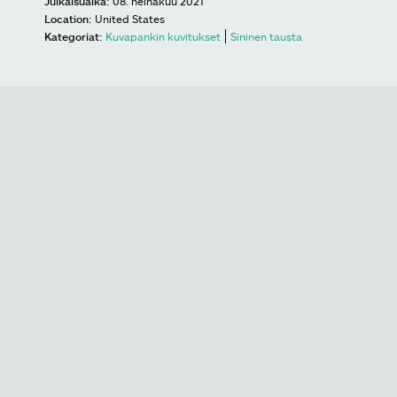
Julkaisuaika:
08. heinäkuu 2021
Location:
United States
Kategoriat:
Kuvapankin kuvitukset
Sininen tausta