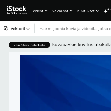
Videot
Valokuvat
Kuvitukset
Vektorit
Kaikki sisältö
kuvapankin kuvitus otsikoll
Vain iStock-palvelusta
Kuvat
Valokuvat
Kuvitukset
Vektorit
Videot