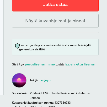
Jatka ostoa
Näytä kuvaohjelmat ja hinnat
Emme hyväksy visuaaliseen kirjastoomme tekoälyllä
generoitua sisältöä
Sisältyy
peruslisenssiimme
.
Lisää
laajennettu lisenssi
.
Tekijä:
enjoynz
Suurin koko:
Vektori (EPS) – Skaalattavissa mihin tahansa
kokoon
Kuvapankkikuvituksen tunnus:
1327386733