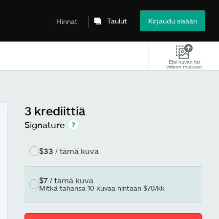
Taulut
Kirjaudu sisään
Hinnat
Etsi kuvan tai
videon mukaan
3 krediittiä
Signature
$33
/ tämä kuva
$7
/ tämä kuva
Mitkä tahansa 10 kuvaa hintaan $70/kk