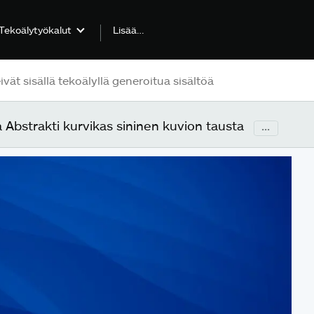
Lisää…
Tekoälytyökalut
a Abstrakti kurvikas sininen kuvion tausta
...