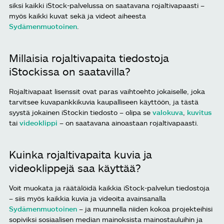
siksi kaikki iStock-palvelussa on saatavana rojaltivapaasti –
myös kaikki kuvat sekä ja videot aiheesta
Sydämenmuotoinen
.
Millaisia rojaltivapaita tiedostoja
iStockissa on saatavilla?
Rojaltivapaat lisenssit ovat paras vaihtoehto jokaiselle, joka
tarvitsee kuvapankkikuvia kaupalliseen käyttöön, ja tästä
syystä jokainen iStockin tiedosto – olipa se
valokuva
,
kuvitus
tai
videoklippi
– on saatavana ainoastaan rojaltivapaasti.
Kuinka rojaltivapaita kuvia ja
videoklippejä saa käyttää?
Voit muokata ja räätälöidä kaikkia iStock-palvelun tiedostoja
– siis myös kaikkia kuvia ja videoita avainsanalla
Sydämenmuotoinen
– ja muunnella niiden kokoa projekteihisi
sopiviksi sosiaalisen median mainoksista mainostauluihin ja