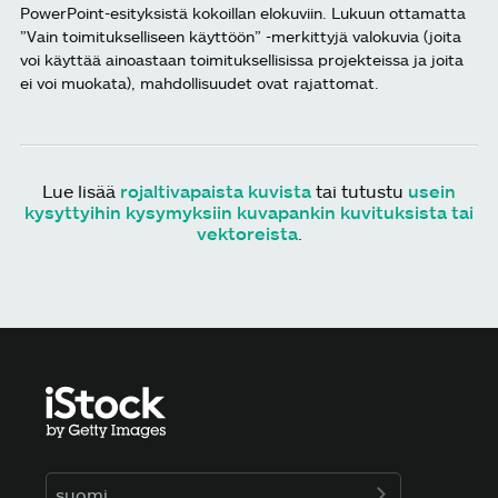
PowerPoint-esityksistä kokoillan elokuviin. Lukuun ottamatta
”Vain toimitukselliseen käyttöön” -merkittyjä valokuvia (joita
voi käyttää ainoastaan toimituksellisissa projekteissa ja joita
ei voi muokata), mahdollisuudet ovat rajattomat.
Lue lisää
rojaltivapaista kuvista
tai tutustu
usein
kysyttyihin kysymyksiin kuvapankin kuvituksista tai
vektoreista
.
suomi