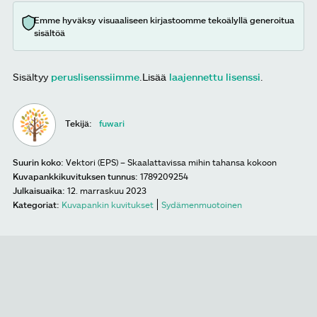
Emme hyväksy visuaaliseen kirjastoomme tekoälyllä generoitua
sisältöä
Sisältyy
peruslisenssiimme
.
Lisää
laajennettu lisenssi
.
Tekijä:
fuwari
Suurin koko:
Vektori (EPS) – Skaalattavissa mihin tahansa kokoon
Kuvapankkikuvituksen tunnus:
1789209254
Julkaisuaika:
12. marraskuu 2023
Kategoriat:
Kuvapankin kuvitukset
Sydämenmuotoinen