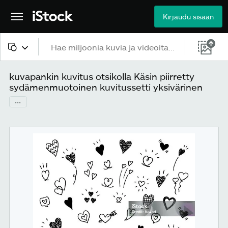
Kirjaudu sisään
Kaikki sisältö
kuvapankin kuvitus otsikolla Käsin piirretty
sydämenmuotoinen kuvitussetti yksivärinen
Kuvat
...
Valokuvat
Kuvitukset
Vektorit
Videot