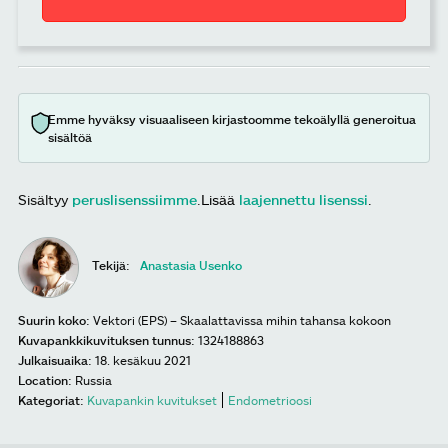
Emme hyväksy visuaaliseen kirjastoomme tekoälyllä generoitua
sisältöä
Sisältyy
peruslisenssiimme
.
Lisää
laajennettu lisenssi
.
Tekijä:
Anastasia Usenko
Suurin koko:
Vektori (EPS) – Skaalattavissa mihin tahansa kokoon
Kuvapankkikuvituksen tunnus:
1324188863
Julkaisuaika:
18. kesäkuu 2021
Location:
Russia
Kategoriat:
Kuvapankin kuvitukset
Endometrioosi