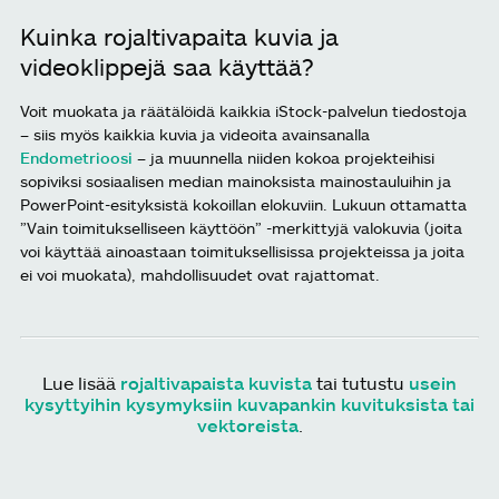
Kuinka rojaltivapaita kuvia ja
videoklippejä saa käyttää?
Voit muokata ja räätälöidä kaikkia iStock-palvelun tiedostoja
– siis myös kaikkia kuvia ja videoita avainsanalla
Endometrioosi
– ja muunnella niiden kokoa projekteihisi
sopiviksi sosiaalisen median mainoksista mainostauluihin ja
PowerPoint-esityksistä kokoillan elokuviin. Lukuun ottamatta
”Vain toimitukselliseen käyttöön” -merkittyjä valokuvia (joita
voi käyttää ainoastaan toimituksellisissa projekteissa ja joita
ei voi muokata), mahdollisuudet ovat rajattomat.
Lue lisää
rojaltivapaista kuvista
tai tutustu
usein
kysyttyihin kysymyksiin kuvapankin kuvituksista tai
vektoreista
.