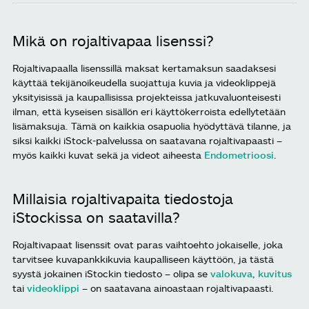
Mikä on rojaltivapaa lisenssi?
Rojaltivapaalla lisenssillä maksat kertamaksun saadaksesi
käyttää tekijänoikeudella suojattuja kuvia ja videoklippejä
yksityisissä ja kaupallisissa projekteissa jatkuvaluonteisesti
ilman, että kyseisen sisällön eri käyttökerroista edellytetään
lisämaksuja. Tämä on kaikkia osapuolia hyödyttävä tilanne, ja
siksi kaikki iStock-palvelussa on saatavana rojaltivapaasti –
myös kaikki kuvat sekä ja videot aiheesta
Endometrioosi
.
Millaisia rojaltivapaita tiedostoja
iStockissa on saatavilla?
Rojaltivapaat lisenssit ovat paras vaihtoehto jokaiselle, joka
tarvitsee kuvapankkikuvia kaupalliseen käyttöön, ja tästä
syystä jokainen iStockin tiedosto – olipa se
valokuva
,
kuvitus
tai
videoklippi
– on saatavana ainoastaan rojaltivapaasti.