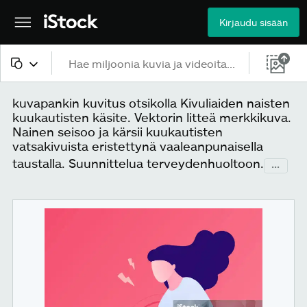
Kirjaudu sisään
Kaikki sisältö
kuvapankin kuvitus otsikolla Kivuliaiden naisten
kuukautisten käsite. Vektorin litteä merkkikuva.
Kuvat
Nainen seisoo ja kärsii kuukautisten
vatsakivuista eristettynä vaaleanpunaisella
Valokuvat
taustalla. Suunnittelua terveydenhuoltoon.
...
Kuvitukset
Vektorit
Videot