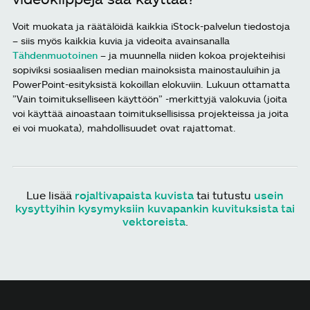
Voit muokata ja räätälöidä kaikkia iStock-palvelun tiedostoja
– siis myös kaikkia kuvia ja videoita avainsanalla
Tähdenmuotoinen
– ja muunnella niiden kokoa projekteihisi
sopiviksi sosiaalisen median mainoksista mainostauluihin ja
PowerPoint-esityksistä kokoillan elokuviin. Lukuun ottamatta
”Vain toimitukselliseen käyttöön” -merkittyjä valokuvia (joita
voi käyttää ainoastaan toimituksellisissa projekteissa ja joita
ei voi muokata), mahdollisuudet ovat rajattomat.
Lue lisää
rojaltivapaista kuvista
tai tutustu
usein
kysyttyihin kysymyksiin kuvapankin kuvituksista tai
vektoreista
.