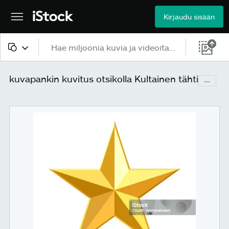
Kirjaudu sisään
Kaikki sisältö
kuvapankin kuvitus otsikolla Kultainen tähti
...
Kuvat
Valokuvat
Kuvitukset
Vektorit
Videot