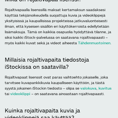
Rojaltivapaalla lisenssillä maksat kertamaksun saadaksesi
käyttää tekijänoikeudella suojattuja kuvia ja videoklippejä
yksityisissä ja kaupallisissa projekteissa jatkuvaluonteisesti
ilman, että kyseisen sisällön eri käyttökerroista edellytetään
lisämaksuja. Tämä on kaikkia osapuolia hyödyttävä tilanne, ja
siksi kaikki iStock-palvelussa on saatavana rojaltivapaasti –
myös kaikki kuvat sekä ja videot aiheesta
Tähdenmuotoinen
.
Millaisia rojaltivapaita tiedostoja
iStockissa on saatavilla?
Rojaltivapaat lisenssit ovat paras vaihtoehto jokaiselle, joka
tarvitsee kuvapankkikuvia kaupalliseen käyttöön, ja tästä
syystä jokainen iStockin tiedosto – olipa se
valokuva
,
kuvitus
tai
videoklippi
– on saatavana ainoastaan rojaltivapaasti.
Kuinka rojaltivapaita kuvia ja
videoklippejä saa käyttää?