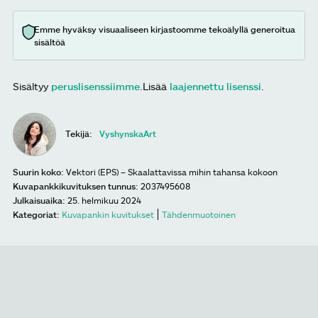
Emme hyväksy visuaaliseen kirjastoomme tekoälyllä generoitua
sisältöä
Sisältyy
peruslisenssiimme
.
Lisää
laajennettu lisenssi
.
Tekijä:
VyshynskaArt
Suurin koko:
Vektori (EPS) – Skaalattavissa mihin tahansa kokoon
Kuvapankkikuvituksen tunnus:
2037495608
Julkaisuaika:
25. helmikuu 2024
Kategoriat:
Kuvapankin kuvitukset
Tähdenmuotoinen