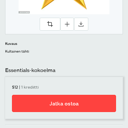
Kuvaus
Kultainen tähti
Essentials-kokoelma
$12
|
1 krediitti
Jatka ostoa