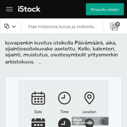
Kirjaudu sisään
Kaikki sisältö
kuvapankin kuvitus otsikolla Päivämäärä, aika,
sijaintiosoitekuvake asetettu. Kello, kalenteri,
Kuvat
sijainti, muistutus, osoitesymbolit yritysmerkin
arkistokuva.
...
Valokuvat
Kuvitukset
Vektorit
Videot