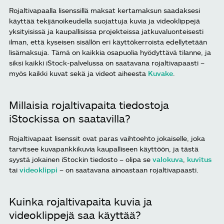
Rojaltivapaalla lisenssillä maksat kertamaksun saadaksesi
käyttää tekijänoikeudella suojattuja kuvia ja videoklippejä
yksityisissä ja kaupallisissa projekteissa jatkuvaluonteisesti
ilman, että kyseisen sisällön eri käyttökerroista edellytetään
lisämaksuja. Tämä on kaikkia osapuolia hyödyttävä tilanne, ja
siksi kaikki iStock-palvelussa on saatavana rojaltivapaasti –
myös kaikki kuvat sekä ja videot aiheesta
Kuvake
.
Millaisia rojaltivapaita tiedostoja
iStockissa on saatavilla?
Rojaltivapaat lisenssit ovat paras vaihtoehto jokaiselle, joka
tarvitsee kuvapankkikuvia kaupalliseen käyttöön, ja tästä
syystä jokainen iStockin tiedosto – olipa se
valokuva
,
kuvitus
tai
videoklippi
– on saatavana ainoastaan rojaltivapaasti.
Kuinka rojaltivapaita kuvia ja
videoklippejä saa käyttää?