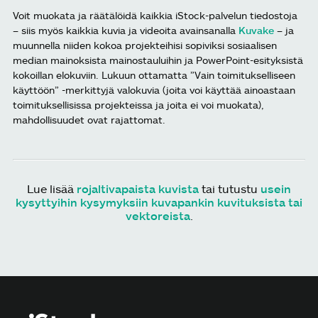
Voit muokata ja räätälöidä kaikkia iStock-palvelun tiedostoja
– siis myös kaikkia kuvia ja videoita avainsanalla
Kuvake
– ja
muunnella niiden kokoa projekteihisi sopiviksi sosiaalisen
median mainoksista mainostauluihin ja PowerPoint-esityksistä
kokoillan elokuviin. Lukuun ottamatta ”Vain toimitukselliseen
käyttöön” -merkittyjä valokuvia (joita voi käyttää ainoastaan
toimituksellisissa projekteissa ja joita ei voi muokata),
mahdollisuudet ovat rajattomat.
Lue lisää
rojaltivapaista kuvista
tai tutustu
usein
kysyttyihin kysymyksiin kuvapankin kuvituksista tai
vektoreista
.