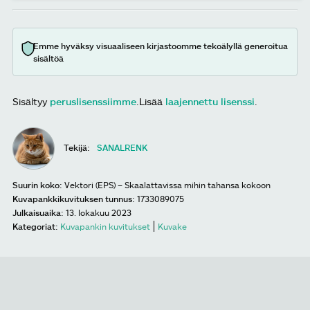
Emme hyväksy visuaaliseen kirjastoomme tekoälyllä generoitua
sisältöä
Sisältyy
peruslisenssiimme
.
Lisää
laajennettu lisenssi
.
Tekijä:
SANALRENK
Suurin koko:
Vektori (EPS) – Skaalattavissa mihin tahansa kokoon
Kuvapankkikuvituksen tunnus:
1733089075
Julkaisuaika:
13. lokakuu 2023
Kategoriat:
Kuvapankin kuvitukset
Kuvake