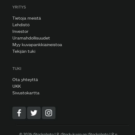
YRITYS
Tietoja meistä
Lehdistö
Investor
Uramahdollisuudet
Myy kuvapankkiaineistoa
Tekijän tuki
TUKI
Ota yhteyttä
UKK
Sivustokartta
© 2026 iStockphoto LP. iStock-kuvio on iStockphoto LP:n