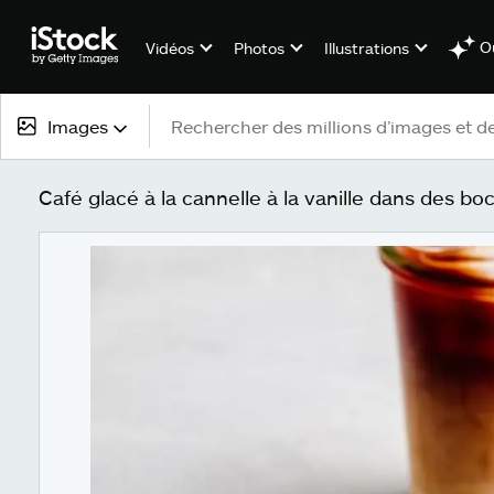
Ou
Vidéos
Photos
Illustrations
Images
Tous types de contenu
Café glacé à la cannelle à la vanille dans des b
Images
Photos
Illustrations
Vectoriels
Vidéos