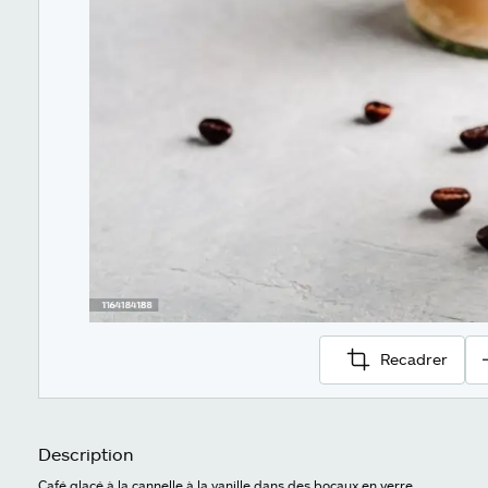
Recadrer
Description
Café glacé à la cannelle à la vanille dans des bocaux en verre