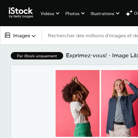
Ou
Vidéos
Photos
Illustrations
Images
Tous types de contenu
Exprimez-vous! - Image Lib
Par iStock uniquement
Images
Photos
Illustrations
Vectoriels
Vidéos