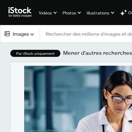
Ou
Vidéos
Photos
Illustrations
Images
Tous types de contenu
Mener d'autres recherches 
Par iStock uniquement
Images
Photos
Illustrations
Vectoriels
Vidéos