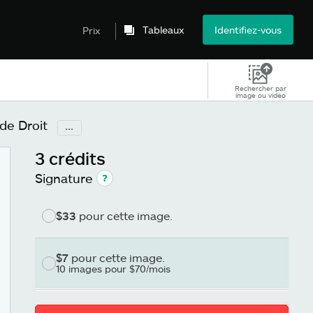
Tableaux
Identifiez-vous
Prix
Rechercher par
image ou vidéo
de Droit
...
3 crédits
Signature
$33
pour cette image.
$7
pour cette image.
10 images pour $70/mois