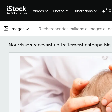
Ou
Vidéos
Photos
Illustrations
Images
Tous types de contenu
Nourrisson recevant un traitement ostéopathique
Images
Photos
Illustrations
Vectoriels
Vidéos