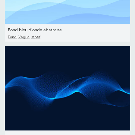
Fond bleu d’onde abstraite
Fond
,
Vague
,
Motif