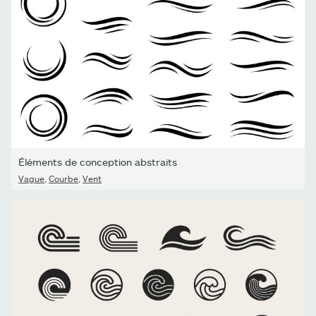
Éléments de conception abstraits
Vague
,
Courbe
,
Vent