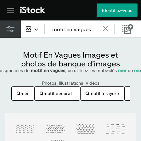
Identifiez-vous
Tous types de contenu
Motif En Vagues Images et
Images
photos de banque d’images
 disponibles de
motif en vagues
, ou utilisez les mots-clés
mer
ou
mot
Photos
Photos
Illustrations
Vidéos
Illustrations
mer
motif décoratif
motif à rayure
moti
Vectoriels
Vidéos