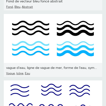
Fond de vecteur bleu foncé abstrait
Fond
,
Bleu
,
Abstrait
vague d’eau, ligne de vague de mer, forme de l’eau, symbole d’ondu
Vague
,
Icône
,
Eau