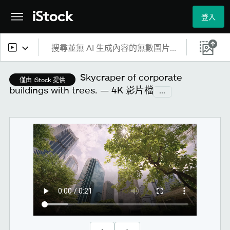
登入
所有內容
Skycraper of corporate
僅由 iStock 提供
buildings with trees. — 4K 影片檔
...
圖片
照片
插圖
向量圖形
影片