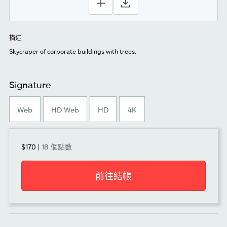
描述
Skycraper of corporate buildings with trees.
Signature
Web
HD Web
HD
4K
$170
|
18 個點數
前往結帳