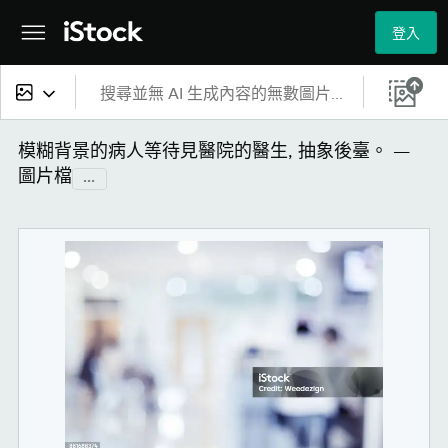
登入
所有內容
模糊背景的病人等待見醫院的醫生, 抽象後臺。 —
圖片檔
...
圖片
照片
插圖
向量圖形
影片