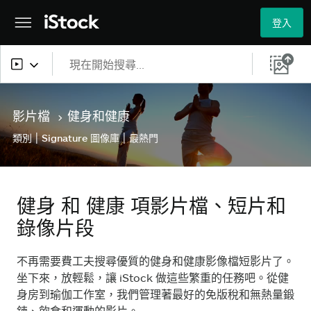
登入
所有內容
影片檔
健身和健康
>
圖片
|
|
類別
Signature 圖像庫
最熱門
照片
插圖
健身 和 健康 項影片檔、短片和
向量圖形
錄像片段
影片
不再需要費工夫搜尋優質的健身和健康影像檔短影片了。
坐下來，放輕鬆，讓 iStock 做這些繁重的任務吧。從健
身房到瑜伽工作室，我們管理著最好的免版稅和無熱量鍛
鍊、飲食和運動的影片。