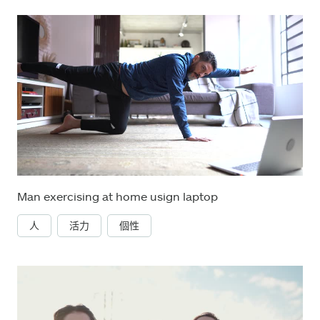
Man exercising at home usign laptop
人
活力
個性